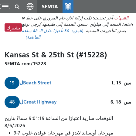
انتقل
SFMTA
تبد
إلى
الت
التنبيهات
آخر تحديث: تمّت إزالة الازدحام المروري على خط N
المحتوى
Judah المتجه إلى هيلواي. ستعود الخدمة إلى طبيعتها. يُرجى توقع
الرئيسي
يشترك
بعض التأخيرات المتبقية.
(المزيد:
30 تأخيرًا
خلال الـ 48 ساعة
الماضية)
Kansas St & 25th St (#15228)
SFMTA.com/15228
مين
1, 15
Beach Street
ل
19
مين
6, 18
Great Highway
ل
48
تصل
التوقعات سارية اعتبارًا من الساعة 9:01:19 مساءً بتاريخ
الحافلة
8/6/2026
مهرجان أوتسايد لاندز في مهرجان غولدن غلوب 7-9
رقم