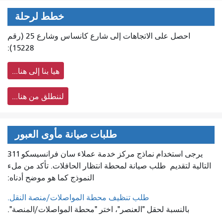
خطط لرحلة
احصل على الاتجاهات إلى شارع كانساس وشارع 25 (رقم
15228):
هيا بنا إلى هنا...
لننطلق من هنا...
طلبات صيانة مأوى العبور
يرجى استخدام نماذج مركز خدمة عملاء سان فرانسيسكو 311
التالية لتقديم
طلب صيانة لمحطة انتظار الحافلات. تأكد من ملء
النموذج كما هو موضح أدناه:
طلب تنظيف محطة المواصلات/منصة النقل.
بالنسبة لحقل "العنصر"، اختر "محطة المواصلات/المنصة".