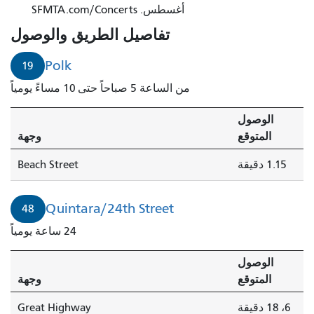
أغسطس. SFMTA.com/Concerts
19
من
تفاصيل الطريق والوصول
شارع
بولك
Polk
19
إلى
من الساعة 5 صباحاً حتى 10 مساءً يومياً
شارع
بيتش
الوصول
في
المتوقع
وجهة
دقيقة
واحدة.
1.15 دقيقة
Beach Street
Quintara/24th Street
48
24 ساعة يومياً
الوصول
المتوقع
وجهة
6، 18 دقيقة
Great Highway