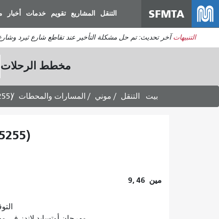
SFMTA
التنقل
المشاريع
تقويم
خدمات
أخبار
م
التنبيهات
آخر تحديث: تم حل مشكلة التأخير عند تقاطع شارع ثيرد وشارع 
مخطط الرحلات
بيت
التنقل
موني
المسارات والمحطات
255)
5255)
مين
9, 46
التوقعات
مهرجان أوتسايد لاندز في مهرجان غولدن غلوب 