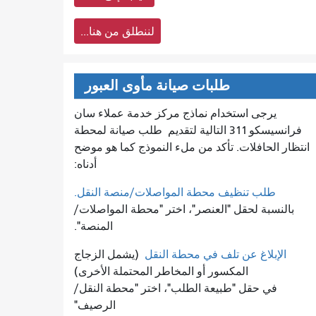
لننطلق من هنا...
طلبات صيانة مأوى العبور
يرجى استخدام نماذج مركز خدمة عملاء سان
فرانسيسكو 311 التالية لتقديم
طلب صيانة لمحطة
انتظار الحافلات. تأكد من ملء النموذج كما هو موضح
أدناه:
طلب تنظيف محطة المواصلات/منصة النقل.
بالنسبة لحقل "العنصر"، اختر "محطة المواصلات/
المنصة".
الإبلاغ عن تلف في محطة النقل
(يشمل الزجاج
المكسور أو المخاطر المحتملة الأخرى)
في حقل "طبيعة الطلب"، اختر "محطة النقل/
الرصيف"