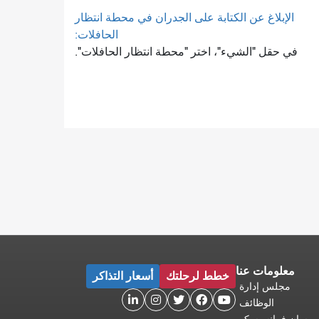
الإبلاغ عن الكتابة على الجدران في محطة انتظار
الحافلات:
في حقل "الشيء"، اختر "محطة انتظار الحافلات".
معلومات عنا
خطط لرحلتك
أسعار التذاكر
مجلس إدارة





الوظائف