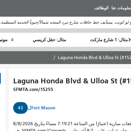
انتقل
علومات عنا
الوظائف
إلى
المحتوى
لو كونت. يستأنف خط حافلات شارع ثيرد المتجه شمالاً/جنوباً الخدمة المنتظمة.
الرئيسي
موقع
موقع
كيف
البداية
النهاية
أرغب
في
Laguna Honda Blvd & Ulloa St (#15
السفر
Laguna Honda Blvd & Ulloa St (#1
SFMTA.com/15255
Fort Mason
ل
43
 سارية اعتبارًا من الساعة 7:19:21 مساءً بتاريخ 8/8/2026
7-9 أغسطس. SFMTA.com/Concerts