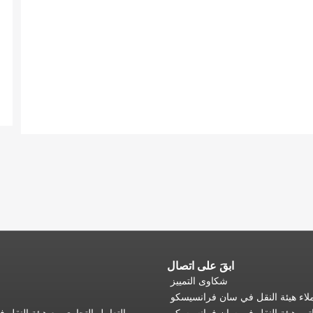
ابقَ على اتصال
شكاوى التمييز
اء هيئة النقل في سان فرانسيسكو