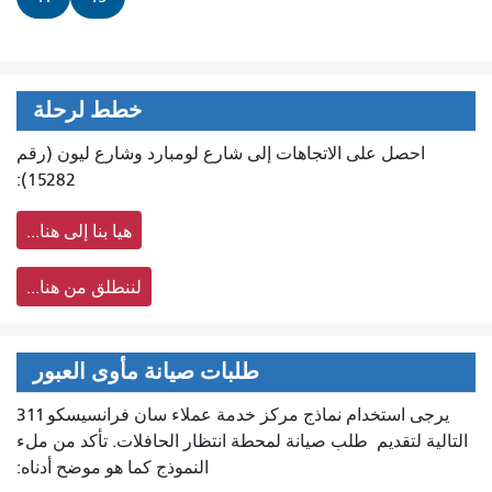
خطط لرحلة
احصل على الاتجاهات إلى شارع لومبارد وشارع ليون (رقم
15282):
هيا بنا إلى هنا...
لننطلق من هنا...
طلبات صيانة مأوى العبور
يرجى استخدام نماذج مركز خدمة عملاء سان فرانسيسكو 311
التالية لتقديم
طلب صيانة لمحطة انتظار الحافلات. تأكد من ملء
النموذج كما هو موضح أدناه: