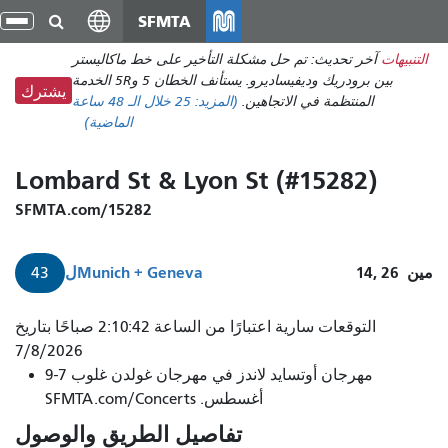
انتقل
SFMTA
تبد
إلى
الت
التنبيهات
آخر تحديث: تم حل مشكلة التأخير على خط ماكاليستر
المحتوى
بين برودريك وديفيساديرو. يستأنف الخطان 5 و5R الخدمة
الرئيسي
يشترك
المنتظمة في الاتجاهين.
(المزيد:
25
خلال الـ 48 ساعة
الماضية)
Lombard St & Lyon St (#15282)
SFMTA.com/15282
مين
14, 26
Munich + Geneva
ل
43
التوقعات سارية اعتبارًا من الساعة 2:10:42 صباحًا بتاريخ
7/8/2026
مهرجان أوتسايد لاندز في مهرجان غولدن غلوب 7-9
أغسطس. SFMTA.com/Concerts
تفاصيل الطريق والوصول