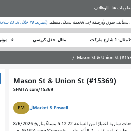
انتقل
علومات عنا
الوظائف
إلى
المحتوى
ة. يستأنف سوق وأرصفة إف الخدمة بشكل منتظم.
(المزيد:
٢٥
خلال الـ ٤٨ ساعة الماضية)
الرئيسي
موقع
موقع
كيف
البداية
النهاية
أرغب
في
Mason St & Union St (#15
السفر
Mason St & Union St (#15369)
SFMTA.com/15369
Market & Powell
ل
PM
 سارية اعتبارًا من الساعة 5:12:22 مساءً بتاريخ 8/6/2026
يصل
7-9 أغسطس. SFMTA.com/Concerts
تلفريك