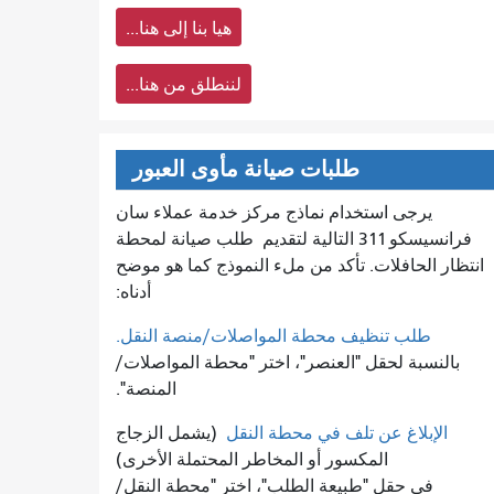
هيا بنا إلى هنا...
لننطلق من هنا...
طلبات صيانة مأوى العبور
يرجى استخدام نماذج مركز خدمة عملاء سان
فرانسيسكو 311 التالية لتقديم
طلب صيانة لمحطة
انتظار الحافلات. تأكد من ملء النموذج كما هو موضح
أدناه:
طلب تنظيف محطة المواصلات/منصة النقل.
بالنسبة لحقل "العنصر"، اختر "محطة المواصلات/
المنصة".
الإبلاغ عن تلف في محطة النقل
(يشمل الزجاج
المكسور أو المخاطر المحتملة الأخرى)
في حقل "طبيعة الطلب"، اختر "محطة النقل/