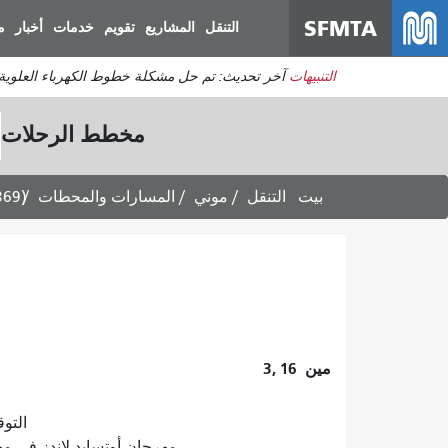
SFMTA
التنقل
المشاريع
تقويم
خدمات
أخبار
م
التنبيهات
آخر تحديث: تم حل مشكلة خطوط الكهرباء العلوي
مخطط الرحلات
بيت
التنقل
موني
المسارات والمحطات
369)
مين
3, 16
التوقعات
مهرجان أوتسايد لاندز في مهرجان غولدن غلوب 