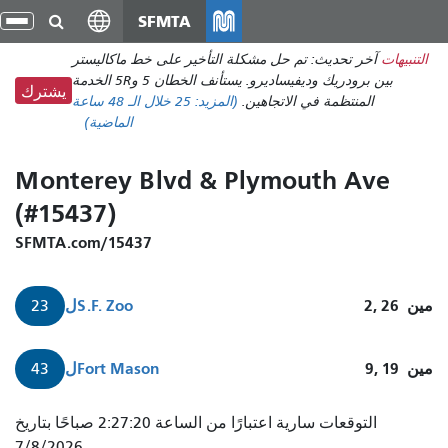
انتقل
SFMTA
تبد
إلى
الت
التنبيهات
آخر تحديث: تم حل مشكلة التأخير على خط ماكاليستر
المحتوى
بين برودريك وديفيساديرو. يستأنف الخطان 5 و5R الخدمة
الرئيسي
يشترك
المنتظمة في الاتجاهين.
(المزيد:
25
خلال الـ 48 ساعة
الماضية)
Monterey Blvd & Plymouth Ave
(#15437)
SFMTA.com/15437
مين
2, 26
S.F. Zoo
ل
23
مين
9, 19
Fort Mason
ل
43
23
التوقعات سارية اعتبارًا من الساعة 2:27:20 صباحًا بتاريخ
مونتيري
7/8/2026