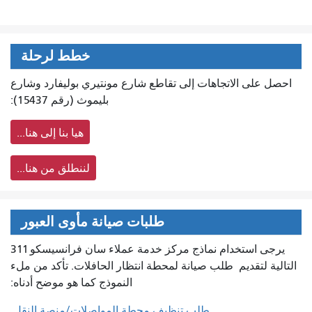
خطط لرحلة
احصل على الاتجاهات إلى تقاطع شارع مونتيري بوليفارد وشارع
بليموث (رقم 15437):
هيا بنا إلى هنا...
لننطلق من هنا...
طلبات صيانة مأوى العبور
يرجى استخدام نماذج مركز خدمة عملاء سان فرانسيسكو 311
التالية لتقديم
طلب صيانة لمحطة انتظار الحافلات. تأكد من ملء
النموذج كما هو موضح أدناه:
طلب تنظيف محطة المواصلات/منصة النقل.