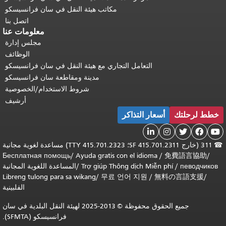
مكاتب هيئة النقل في سان فرانسيسكو
اتصل بنا
معلومات عنا
مجلس إدارة
الوظائف
التعامل التجاري مع هيئة النقل في سان فرانسيسكو
مدينة ومقاطعة سان فرانسيسكو
شروط الاستخدام/الخصوصية
أرشيف
خطط لرحلتك
أسعار التذاكر





☎
311 (خارج SF 415.701.2311؛ TTY 415.701.2323) مساعدة لغوية مجانية
Бесплатная помощь
/
Ayuda gratis con el idioma
/
免費語言協助
/
певодчиков
/
Trợ giúp Thông dịch Miễn phí
/
المساعدة اللغوية المجانية
Libreng tulong para sa wikang
/
무료 언어 지원
/
無料の言語支援
/
الفلبينية
جميع الحقوق محفوظة © 2013-2025 لهيئة النقل البلدية في سان
فرانسيسكو (SFMTA).