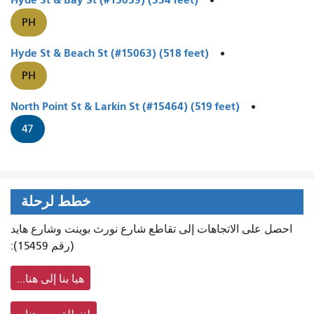
PH
Hyde St & Beach St (#15063) (518 feet)
PH
North Point St & Larkin St (#15464) (519 feet)
47
خطط لرحلة
احصل على الاتجاهات إلى تقاطع شارع نورث بوينت وشارع هايد
(رقم 15459):
هيا بنا إلى هنا...