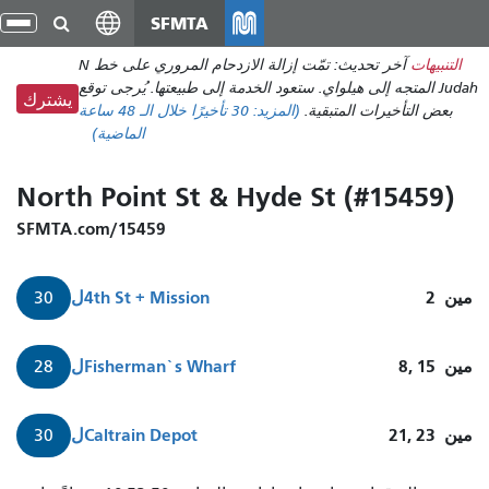
انتقل
SFMTA
تبد
إلى
الت
التنبيهات
آخر تحديث: تمّت إزالة الازدحام المروري على خط N
المحتوى
Judah المتجه إلى هيلواي. ستعود الخدمة إلى طبيعتها. يُرجى توقع
الرئيسي
يشترك
بعض التأخيرات المتبقية.
(المزيد:
30 تأخيرًا
خلال الـ 48 ساعة
الماضية)
North Point St & Hyde St (#15459)
SFMTA.com/15459
مين
2
4th St + Mission
ل
30
مين
8, 15
Fisherman`s Wharf
ل
28
مين
21, 23
Caltrain Depot
ل
30