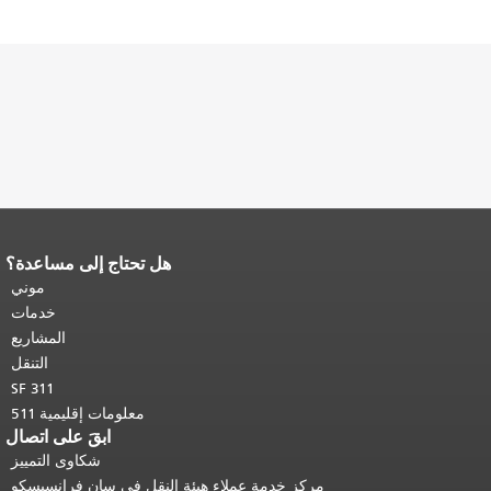
هل تحتاج إلى مساعدة؟
نهاية محتوى الصفحة.
يتكرر باقي محتوى
هذه الصفحة في كل صفحة.
العودة إلى
موني
أعلى المحتوى الرئيسي
.
خدمات
المشاريع
التنقل
SF 311
معلومات إقليمية 511
ابقَ على اتصال
شكاوى التمييز
مركز خدمة عملاء هيئة النقل في سان فرانسيسكو