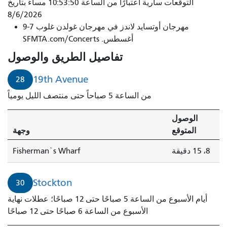
سيصل
التوقعات سارية اعتبارًا من الساعة 10:53:50 مساءً بتاريخ
قطار
8/6/2026
مهرجان أوتسايد لاندز في مهرجان غولدن غلوب 7-9
ستوكتون
أغسطس. SFMTA.com/Concerts
رقم
30
تفاصيل الطريق والوصول
خلال
دقيقتين.
19th Avenue
28
من الساعة 5 صباحاً حتى منتصف الليل يومياً
الوصول
المتوقع
وجهة
8، 15 دقيقة
Fisherman`s Wharf
Stockton
30
أيام الأسبوع من الساعة 5 صباحًا حتى 12 صباحًا؛ عطلات نهاية
الأسبوع من الساعة 6 صباحًا حتى 12 صباحًا