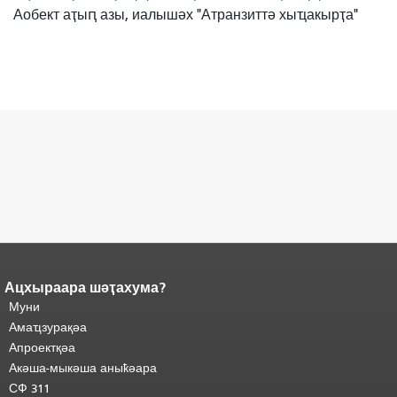
Аобект аҭыԥ азы, иалышәх "Атранзиттә хыҵакырҭа"
Ацхыраара шәҭахума?
Ари
Адаҟьа аҵакы анҵәамҭа.
Муни
адаҟьа иаанхаз даҟьацыԥхьаӡа
Аҵакы хада ахыхь
иқәҵәиаахоит.
Амаҵзурақәа
"
шәхынҳәы.
Апроектқәа
Акәша-мыкәша аныҟәара
СФ 311