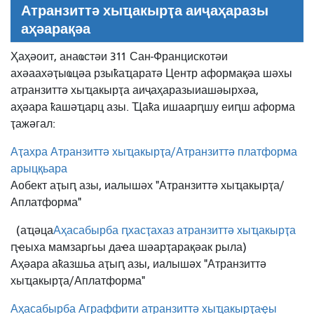
Атранзиттә хыҵакырҭа аиҷаҳаразы
аҳәарақәа
Ҳаҳәоит, анаҩстәи 311 Сан-Францискотәи
ахәаахәҭыҩцәа рзыҟаҵаратә Центр аформақәа шәхы
атранзиттә хыҵакырҭа аиҷаҳаразы
иашәырхәа,
аҳәара ҟашәҵарц азы. Ҵаҟа ишаарԥшу еиԥш аформа
ҭажәгал:
Аҭахра Атранзиттә хыҵакырҭа/Атранзиттә платформа
арыцқьара
Аобект аҭыԥ азы, иалышәх "Атранзиттә хыҵакырҭа/
Аплатформа"
(аҵәца
Аҳасабырба ԥхасҭахаз атранзиттә хыҵакырҭа
ԥҽыха мамзаргьы даҽа шәарҭарақәак рыла)
Аҳәара аҟазшьа аҭыԥ азы, иалышәх "Атранзиттә
хыҵакырҭа/Аплатформа"
Аҳасабырба Аграффити атранзиттә хыҵакырҭаҿы