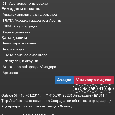
511 Арегионалтә дыррақәа
Еимаданы шәаанха
Адискриминациа азы ачҳарақәа
SFMTA Ахәаахәҭыҩцәа рзы Ацентр
СФМТА аусбарҭақәа
Ҳара иҳацәажәа
Ҳара ҳазкны
Анапхгаратә хеилак
Акариерақәа
SFMTA абизнес амҩаԥгара
СФ ақалақьи акаунти
Ахархәара аԥҟарақәа/Амаӡара
Архивқәа
Ахәқәа
Уныҟәара еиҿкаа

�


�
Outside
SF 415.701.2311; TTY 415.701.2323) Ҳәарадатәи
☎ 311 (
Ҭыр
/
/
абызшәатә
цхыраара
Ҳәарадатәи
абызшәатә цхыраара
/
Ацхыраара
лингвистикатә
хәыда
-
ԥсада
/