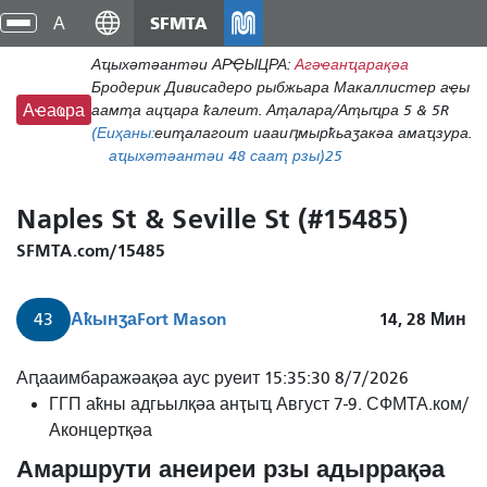
Аҵакы
SFMTA
циа
хада
хра
Аҵыхәтәантәи АРҾЫЦРА:
Агәҽанҵарақәа
ахь
Бродерик Дивисадеро рыбжьара Макаллистер аҿы
аиасра
аамҭа ацҵара ҟалеит. Аҭалара/Аҭыҵра 5 & 5R
Аҽаҩра
(Еиҳаны:
еиҭалагоит иааиԥмырҟьаӡакәа амаҵзура.
аҵыхәтәантәи 48 сааҭ рзы)
25
Naples St & Seville St (#15485)
SFMTA.com/15485
Аҟынӡа
Fort Mason
14, 28
Мин
43
Аԥааимбаражәақәа аус руеит 15:35:30 8/7/2026
ГГП аҟны адгьылқәа анҭыҵ Август 7-9. СФМТА.ком/
Аконцертқәа
Амаршрути анеиреи рзы адыррақәа