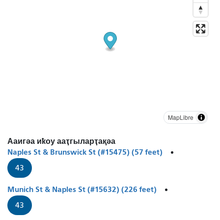
MapLibre
Ааигәа иҟоу ааҭгыларҭақәа
Naples St & Brunswick St (#15475) (57 feet)
43
Munich St & Naples St (#15632) (226 feet)
43