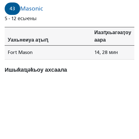
Masonic
43
5 - 12 есыҽны
Иазԥхьагәаҭоу
Уахьнеиуа аҭыԥ
аара
Fort Mason
14, 28 мин
Ишыҟаҵәҟьоу ахсаала