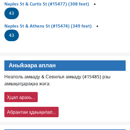
Naples St & Curtis St (#15477) (308 feet)
43
Naples St & Athens St (#15474) (349 feet)
43
Аныҟәара аплан
Неаполь амҩаду & Севилья амҩаду (#15485) рзы
амҩақәҵарақәа жәга:
Ҳцап арахь...
Абрантәи ҳдәықәлап...