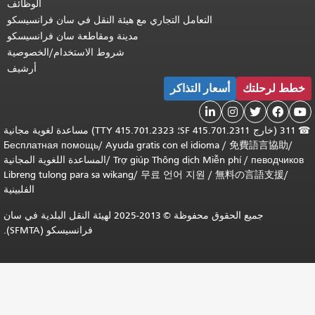
الوظائف
التعامل التجاري مع هيئة النقل في سان فرانسيسكو
مدينة ومقاطعة سان فرانسيسكو
شروط الاستخدام/الخصوصية
أرشيف
خطط لرحلتك
أسعار التذاكر





☎
311 (خارج SF 415.701.2311؛ TTY 415.701.2323) مساعدة لغوية مجانية
Бесплатная помощь
/
Ayuda gratis con el idioma
/
免費語言協助
/
певодчиков
/
Trợ giúp Thông dịch Miễn phí
/
المساعدة اللغوية المجانية
Libreng tulong para sa wikang
/
무료 언어 지원
/
無料の言語支援
/
الفلبينية
جميع الحقوق محفوظة © 2013-2025 لهيئة النقل البلدية في سان
فرانسيسكو (SFMTA).