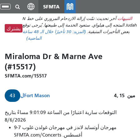
انتقل
SFMTA
تبد
إلى
الت
التنبيهات
آخر تحديث: تمّت إزالة الازدحام المروري على خط N
المحتوى
Judah المتجه إلى هيلواي. ستعود الخدمة إلى طبيعتها. يُرجى توقع
الرئيسي
يشترك
بعض التأخيرات المتبقية.
(المزيد:
30 تأخيرًا
خلال الـ 48 ساعة
الماضية)
Miraloma Dr & Marne Ave
(#15517)
SFMTA.com/15517
مين
4, 15
Fort Mason
ل
43
سيصل
التوقعات سارية اعتبارًا من الساعة 9:01:09 مساءً بتاريخ
الماسوني
8/6/2026
مهرجان أوتسايد لاندز في مهرجان غولدن غلوب 7-9
رقم
أغسطس. SFMTA.com/Concerts
43