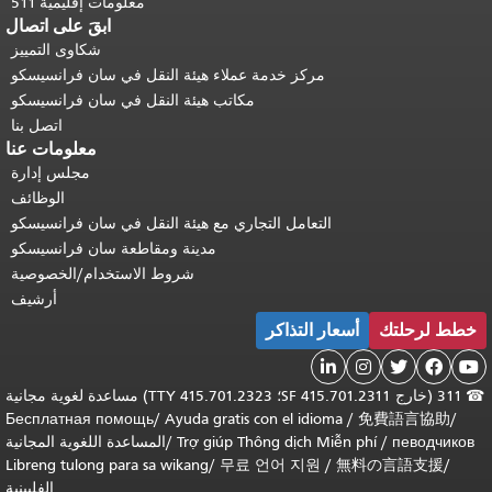
معلومات إقليمية 511
ابقَ على اتصال
شكاوى التمييز
مركز خدمة عملاء هيئة النقل في سان فرانسيسكو
مكاتب هيئة النقل في سان فرانسيسكو
اتصل بنا
معلومات عنا
مجلس إدارة
الوظائف
التعامل التجاري مع هيئة النقل في سان فرانسيسكو
مدينة ومقاطعة سان فرانسيسكو
شروط الاستخدام/الخصوصية
أرشيف
خطط لرحلتك
أسعار التذاكر





☎
311 (خارج SF 415.701.2311؛ TTY 415.701.2323) مساعدة لغوية مجانية
Бесплатная помощь
/
Ayuda gratis con el idioma
/
免費語言協助
/
певодчиков
/
Trợ giúp Thông dịch Miễn phí
/
المساعدة اللغوية المجانية
Libreng tulong para sa wikang
/
무료 언어 지원
/
無料の言語支援
/
الفلبينية