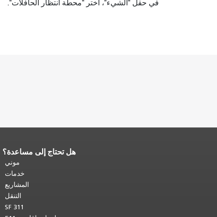
في حقل "الشيء"، اختر "محطة انتظار الحافلات".
هل تحتاج إلى مساعدة؟
نهاية محتوى الصفحة.
يتكرر باقي محتوى
هذه الصفحة في كل صفحة.
العودة إلى
موني
أعلى المحتوى الرئيسي
.
خدمات
المشاريع
التنقل
SF 311