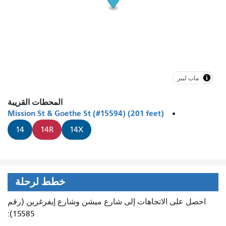
ماب ليبر
المحطات القريبة
Mission St & Goethe St (#15594) (201 feet)
14
14R
14X
خطط لرحلة
احصل على الاتجاهات إلى شارع ميشن وشارع إيفرغرين (رقم
15585):