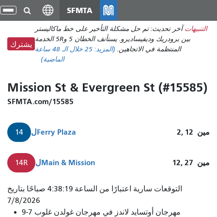
انتقل
SFMTA
تبد
إلى
الت
التنبيهات
آخر تحديث: تم حل مشكلة التأخير على خط ماكاليستر
المحتوى
بين برودريك وديفيساديرو. يستأنف الخطان 5 و5R الخدمة
الرئيسي
يشترك
المنتظمة في الاتجاهين.
(المزيد:
25
خلال الـ 48 ساعة
الماضية)
Mission St & Evergreen St (#15585)
SFMTA.com/15585
مين
2, 12
Ferry Plaza
ل
14
مين
12, 27
Main & Mission
ل
14R
المهمة
التوقعات سارية اعتبارًا من الساعة 4:38:19 صباحًا بتاريخ
رقم
7/8/2026
مهرجان أوتسايد لاندز في مهرجان غولدن غلوب 7-9
14