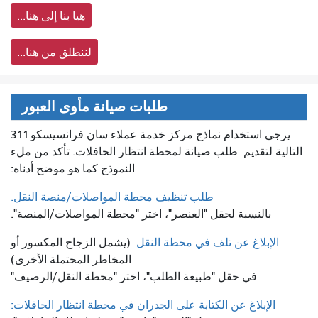
هيا بنا إلى هنا...
لننطلق من هنا...
طلبات صيانة مأوى العبور
يرجى استخدام نماذج مركز خدمة عملاء سان فرانسيسكو 311
التالية لتقديم
طلب صيانة لمحطة انتظار الحافلات. تأكد من ملء
النموذج كما هو موضح أدناه:
طلب تنظيف محطة المواصلات/منصة النقل.
بالنسبة لحقل "العنصر"، اختر "محطة المواصلات/المنصة".
الإبلاغ عن تلف في محطة النقل
(يشمل الزجاج المكسور أو
المخاطر المحتملة الأخرى)
في حقل "طبيعة الطلب"، اختر "محطة النقل/الرصيف"
الإبلاغ عن الكتابة على الجدران في محطة انتظار الحافلات: