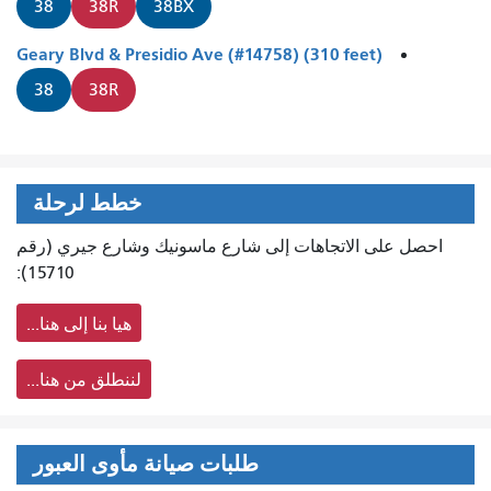
38
38R
38BX
Geary Blvd & Presidio Ave (#14758) (310 feet)
38
38R
خطط لرحلة
احصل على الاتجاهات إلى شارع ماسونيك وشارع جيري (رقم
15710):
هيا بنا إلى هنا...
لننطلق من هنا...
طلبات صيانة مأوى العبور