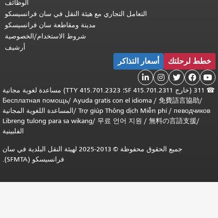
الوظائف
التعامل التجاري مع هيئة النقل في سان فرانسيسكو
مدينة ومقاطعة سان فرانسيسكو
شروط الاستخدام/الخصوصية
أرشيف
خطط لرحلتك
أسعار التذاكر





☎
311 (خارج SF 415.701.2311؛ TTY 415.701.2323) مساعدة لغوية مجانية
Бесплатная помощь
/
Ayuda gratis con el idioma
/
免費語言協助
/
певодчиков
/
Trợ giúp Thông dịch Miễn phí
/
المساعدة اللغوية المجانية
Libreng tulong para sa wikang
/
무료 언어 지원
/
無料の言語支援
/
الفلبينية
جميع الحقوق محفوظة © 2013-2025 لهيئة النقل البلدية في سان
فرانسيسكو (SFMTA).