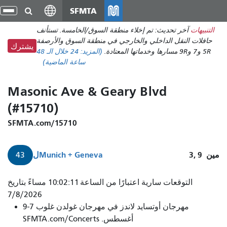
انتقل
SFMTA
تبد
إلى
الت
التنبيهات
آخر تحديث: تم إخلاء منطقة السوق/الخامسة. تستأنف
المحتوى
حافلات النقل الداخلي والخارجي في منطقة السوق والأرصفة
الرئيسي
يشترك
5R و7 و9R مسارها وخدماتها المعتادة.
(المزيد:
24
خلال الـ 48
ساعة الماضية)
Masonic Ave & Geary Blvd
(#15710)
SFMTA.com/15710
مين
3, 9
Munich + Geneva
ل
43
سيصل
التوقعات سارية اعتبارًا من الساعة 10:02:11 مساءً بتاريخ
الماسوني
7/8/2026
مهرجان أوتسايد لاندز في مهرجان غولدن غلوب 7-9
رقم
أغسطس. SFMTA.com/Concerts
43