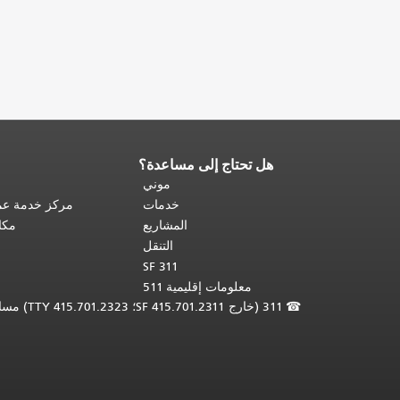
هل تحتاج إلى مساعدة؟
نهاية
محتوى
موني
الصفحة.
يتكرر
خدمات
مركز خدمة عمل
باقي
المشاريع
مكا
محتوى
التنقل
هذه
SF 311
الصفحة
معلومات إقليمية 511
في
☎
311 (خارج SF 415.701.2311؛ TTY 415.701.2323) مساعدة لغوية مجانية /
كل
صفحة.
العودة
إلى
أعلى