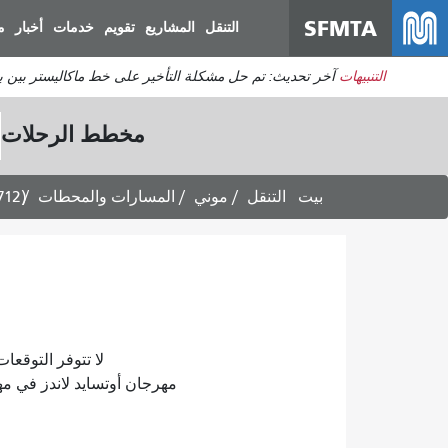
SFMTA
التنقل
المشاريع
تقويم
خدمات
أخبار
م
التنبيهات
آخر تحديث: تم حل مشكلة التأخير على خط ماكاليستر بين برودريك وديفيساديرو. ي
مخطط الرحلات
بيت
التنقل
موني
المسارات والمحطات
712)
لا تتوفر التوقعات لأي مسار 
مهرجان أوتسايد لاندز في مهرجان غولدن غلوب 