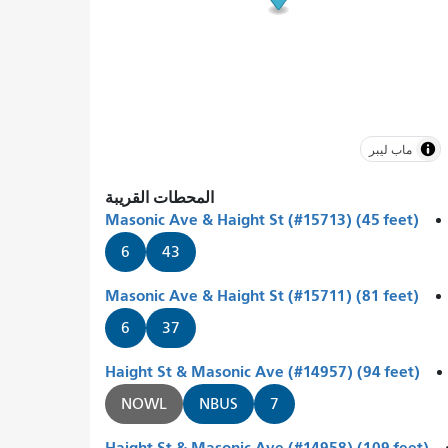
ماب ليبر
المحطات القريبة
Masonic Ave & Haight St (#15713) (45 feet)
6
43
Masonic Ave & Haight St (#15711) (81 feet)
6
37
Haight St & Masonic Ave (#14957) (94 feet)
NOWL
NBUS
7
Haight St & Masonic Ave (#14958) (109 feet)