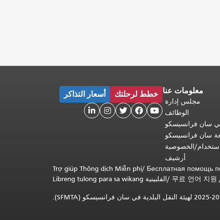
معلومات عنا
خطط لرحلتك
أسعار التذاكر
مجلس إدارة





الوظائف
 في سان فرانسيسكو
عة سان فرانسيسكو
ستخدام/الخصوصية
أرشيف
Trợ giúp Thông dịch Miễn phí
/
Бесплатная помощь п
무료 언어 지원
/
Libreng tulong para sa wikang الفلبينية