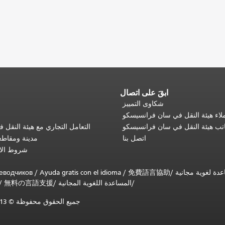
ابقَ على اتصال
شكاوى التمييز
اء هيئة النقل في سان فرانسيسكو
تب هيئة النقل في سان فرانسيسكو
التعامل التجاري مع هيئة النقل
اتصل بنا
مدينة ومقاط
شروط الا
еводчиков
/
Ayuda gratis con el idioma
/
免費語言協助
/
المساعدة اللغوية المجانية
/
無料の言語支援
/
جميع الحقوق محفوظة © 2013-2025 لهيئة النقل البلدية في سان فرانسيسكو (SFMTA).