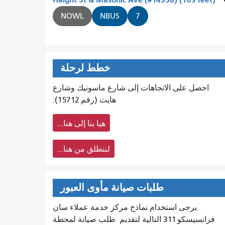
NOWL
NBUS
7
خطط لرحلة
احصل على الاتجاهات إلى شارع ماسونيك وشارع
هايت (رقم 15712):
هيا بنا إلى هنا...
لننطلق من هنا...
طلبات صيانة مأوى العبور
يرجى استخدام نماذج مركز خدمة عملاء سان
فرانسيسكو 311 التالية لتقديم
طلب صيانة لمحطة