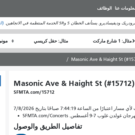
انتقل
علومات عنا
الوظائف
إلى
المحتوى
ستأنف الخطان 5 و5R الخدمة المنتظمة في الاتجاهين.
(ال
الرئيسي
موقع
موقع
كيف
البداية
النهاية
أرغب
في
Masonic Ave & Haight St (#15
السفر
Masonic Ave & Haight St (#15712)
SFMTA.com/15712
اعتبارًا من الساعة 7:44:19 صباحًا بتاريخ 7/8/2026
7-9 أغسطس. SFMTA.com/Concerts
تفاصيل الطريق والوصول