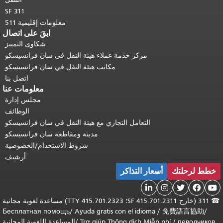
SF 311
معلومات إقليمية 511
ابقَ على اتصال
شكاوى التمييز
مركز خدمة عملاء هيئة النقل في سان فرانسيسكو
مكاتب هيئة النقل في سان فرانسيسكو
اتصل بنا
معلومات عنا
مجلس إدارة
الوظائف
التعامل التجاري مع هيئة النقل في سان فرانسيسكو
مدينة ومقاطعة سان فرانسيسكو
شروط الاستخدام/الخصوصية
أرشيف
خطط لرحلتك
أسعار التذاكر





☎
311 (خارج SF 415.701.2311؛ TTY 415.701.2323) مساعدة لغوية مجانية
Бесплатная помощь
/
Ayuda gratis con el idioma
/
免費語言協助
/
певодчиков
/
Trợ giúp Thông dịch Miễn phí
/
المساعدة اللغوية المجانية