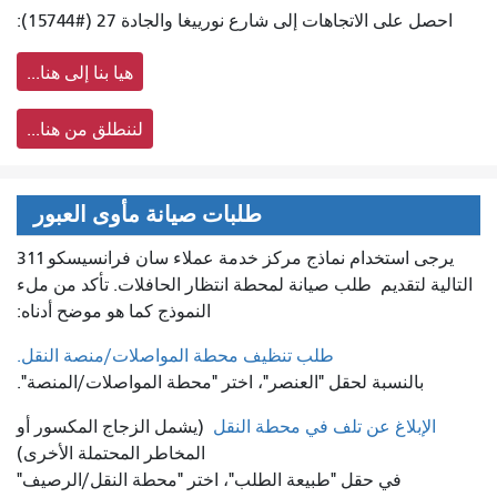
احصل على الاتجاهات إلى شارع نورييغا والجادة 27 (#15744):
هيا بنا إلى هنا...
لننطلق من هنا...
طلبات صيانة مأوى العبور
يرجى استخدام نماذج مركز خدمة عملاء سان فرانسيسكو 311
التالية لتقديم
طلب صيانة لمحطة انتظار الحافلات. تأكد من ملء
النموذج كما هو موضح أدناه:
طلب تنظيف محطة المواصلات/منصة النقل.
بالنسبة لحقل "العنصر"، اختر "محطة المواصلات/المنصة".
الإبلاغ عن تلف في محطة النقل
(يشمل الزجاج المكسور أو
المخاطر المحتملة الأخرى)
في حقل "طبيعة الطلب"، اختر "محطة النقل/الرصيف"