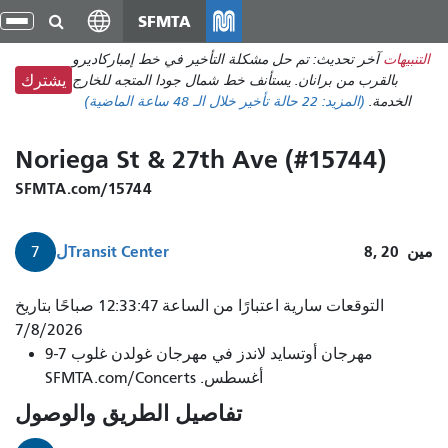
انتقل
SFMTA
تبد
إلى
الت
التنبيهات
آخر تحديث: تم حل مشكلة التأخير في خط إمباركاديرو
المحتوى
بالقرب من برانان. يستأنف خط شمال جودا المتجه للخارج
يشترك
الرئيسي
الخدمة.
(المزيد:
22 حالة تأخير
خلال الـ 48 ساعة الماضية)
Noriega St & 27th Ave (#15744)
SFMTA.com/15744
مين
8, 20
Transit Center
ل
7
التوقعات سارية اعتبارًا من الساعة 12:33:47 صباحًا بتاريخ
7/8/2026
مهرجان أوتسايد لاندز في مهرجان غولدن غلوب 7-9
أغسطس. SFMTA.com/Concerts
تفاصيل الطريق والوصول