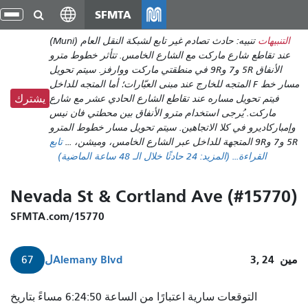
انتقل
SFMTA
تبد
إلى
الت
التنبيهات
تنبيه: حادث تصادم غير تابع لشبكة النقل العام (Muni)
المحتوى
عند تقاطع شارع ماركت مع الشارع الخامس. تتأثر خطوط مترو
الرئيسي
الأنفاق 5R و7 و9R في منطقتي ماركت ووارفز. سيتم تحويل
مسار خط F المتجه للخارج عند مبنى العبّارات؛ أما المتجه للداخل
فيتم تحويل مساره عند تقاطع الشارع الحادي عشر مع شارع
يشترك
ماركت. يُرجى استخدام مترو الأنفاق بين محطتي فان نيس
وإمباركاديرو في كلا الاتجاهين. سيتم تحويل مسار خطوط المترو
5R و7 و9R المتجهة للداخل عبر الشارع الخامس، وميشن، ...
تابع
القراءة...
(المزيد:
24
حادثًا خلال الـ 48 ساعة الماضية)
Nevada St & Cortland Ave (#15770)
SFMTA.com/15770
مين
3, 24
Alemany Blvd
ل
67
يصل
التوقعات سارية اعتبارًا من الساعة 6:24:50 مساءً بتاريخ