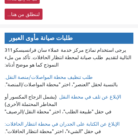
لننطلق من هنا...
طلبات صيانة مأوى العبور
يرجى استخدام نماذج مركز خدمة عملاء سان فرانسيسكو 311
التالية لتقديم
طلب صيانة لمحطة انتظار الحافلات. تأكد من ملء
النموذج كما هو موضح أدناه:
طلب تنظيف محطة المواصلات/منصة النقل.
بالنسبة لحقل "العنصر"، اختر "محطة المواصلات/المنصة".
الإبلاغ عن تلف في محطة النقل
(يشمل الزجاج المكسور أو
المخاطر المحتملة الأخرى)
في حقل "طبيعة الطلب"، اختر "محطة النقل/الرصيف"
الإبلاغ عن الكتابة على الجدران في محطة انتظار الحافلات:
في حقل "الشيء"، اختر "محطة انتظار الحافلات".