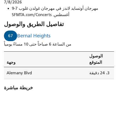
المبنى
7/8/2026
مهرجان أوتسايد لاندز في مهرجان غولدن غلوب 7-9
رقم
أغسطس. SFMTA.com/Concerts
67
في
تفاصيل الطريق والوصول
بيرنال
هايتس
Bernal Heights
67
خلال
من الساعة 6 صباحاً حتى 10 مساءً يومياً
3
دقائق.
الوصول
المتوقع
وجهة
3، 24 دقيقة
Alemany Blvd
خريطة مباشرة