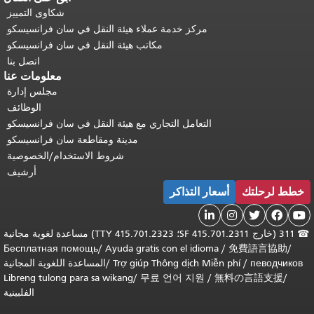
شكاوى التمييز
مركز خدمة عملاء هيئة النقل في سان فرانسيسكو
مكاتب هيئة النقل في سان فرانسيسكو
اتصل بنا
معلومات عنا
مجلس إدارة
الوظائف
التعامل التجاري مع هيئة النقل في سان فرانسيسكو
مدينة ومقاطعة سان فرانسيسكو
شروط الاستخدام/الخصوصية
أرشيف
خطط لرحلتك
أسعار التذاكر





☎
311 (خارج SF 415.701.2311؛ TTY 415.701.2323) مساعدة لغوية مجانية
Бесплатная помощь
/
Ayuda gratis con el idioma
/
免費語言協助
/
певодчиков
/
Trợ giúp Thông dịch Miễn phí
/
المساعدة اللغوية المجانية
Libreng tulong para sa wikang
/
무료 언어 지원
/
無料の言語支援
/
الفلبينية