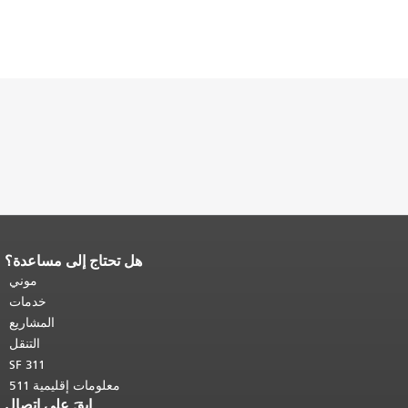
هل تحتاج إلى مساعدة؟
نهاية محتوى الصفحة.
يتكرر باقي محتوى
هذه الصفحة في كل صفحة.
العودة إلى
موني
أعلى المحتوى الرئيسي
.
خدمات
المشاريع
التنقل
SF 311
معلومات إقليمية 511
ابقَ على اتصال