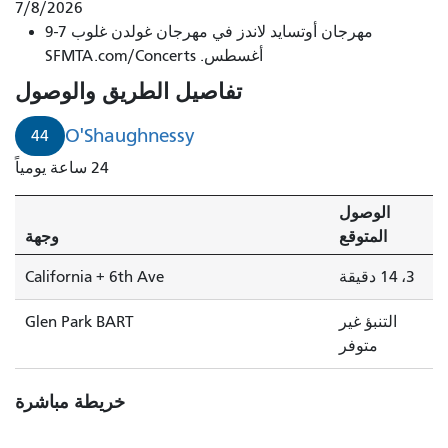
أوشوغنيسي
7/8/2026
مهرجان أوتسايد لاندز في مهرجان غولدن غلوب 7-9
يصل
أغسطس. SFMTA.com/Concerts
خلال
3
تفاصيل الطريق والوصول
دقائق.
O'Shaughnessy
44
24 ساعة يومياً
الوصول
المتوقع
وجهة
3، 14 دقيقة
California + 6th Ave
التنبؤ غير
Glen Park BART
متوفر
خريطة مباشرة