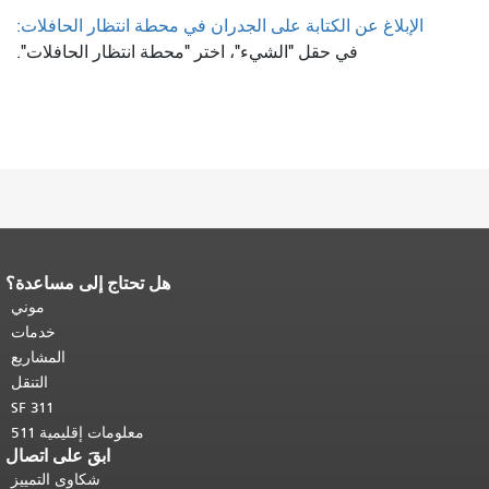
الإبلاغ عن الكتابة على الجدران في محطة انتظار الحافلات:
في حقل "الشيء"، اختر "محطة انتظار الحافلات".
هل تحتاج إلى مساعدة؟
نهاية محتوى الصفحة.
يتكرر باقي محتوى
هذه الصفحة في كل صفحة.
العودة إلى
موني
أعلى المحتوى الرئيسي
.
خدمات
المشاريع
التنقل
SF 311
معلومات إقليمية 511
ابقَ على اتصال
شكاوى التمييز