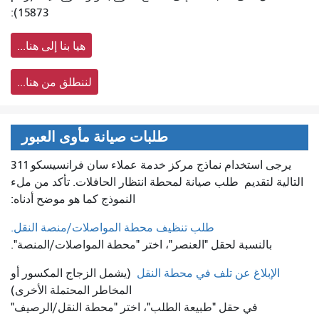
15873):
هيا بنا إلى هنا...
لننطلق من هنا...
طلبات صيانة مأوى العبور
يرجى استخدام نماذج مركز خدمة عملاء سان فرانسيسكو 311
التالية لتقديم
طلب صيانة لمحطة انتظار الحافلات. تأكد من ملء
النموذج كما هو موضح أدناه:
طلب تنظيف محطة المواصلات/منصة النقل.
بالنسبة لحقل "العنصر"، اختر "محطة المواصلات/المنصة".
الإبلاغ عن تلف في محطة النقل
(يشمل الزجاج المكسور أو
المخاطر المحتملة الأخرى)
في حقل "طبيعة الطلب"، اختر "محطة النقل/الرصيف"