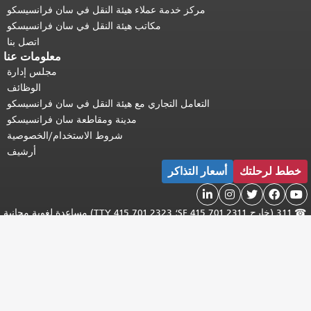
مركز خدمة عملاء هيئة النقل في سان فرانسيسكو
مكاتب هيئة النقل في سان فرانسيسكو
اتصل بنا
معلومات عنا
مجلس إدارة
الوظائف
التعامل التجاري مع هيئة النقل في سان فرانسيسكو
مدينة ومقاطعة سان فرانسيسكو
شروط الاستخدام/الخصوصية
أرشيف
خطط لرحلتك
أسعار التذاكر





☎
311 (خارج SF 415.701.2311؛ TTY 415.701.2323) مساعدة لغوية مجانية
Бесплатная помощь
/
Ayuda gratis con el idioma
/
免費語言協助
/
певодчиков
/
Trợ giúp Thông dịch Miễn phí
/
المساعدة اللغوية المجانية
Libreng tulong para sa wikang
/
무료 언어 지원
/
無料の言語支援
/
الفلبينية
جميع الحقوق محفوظة © 2013-2025 لهيئة النقل البلدية في سان