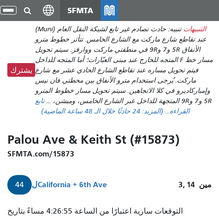
انتقل
SFMTA
تبد
إلى
الت
التنبيهات
تنبيه: حادث تصادم غير تابع لشبكة النقل العام (Muni)
المحتوى
عند تقاطع شارع ماركت مع الشارع الخامس. تتأثر خطوط مترو
الرئيسي
الأنفاق 5R و7 و9R في منطقتي ماركت ووارفز. سيتم تحويل
مسار خط F المتجه للخارج عند مبنى العبّارات؛ أما المتجه للداخل
فيتم تحويل مساره عند تقاطع الشارع الحادي عشر مع شارع
يشترك
ماركت. يُرجى استخدام مترو الأنفاق بين محطتي فان نيس
وإمباركاديرو في كلا الاتجاهين. سيتم تحويل مسار خطوط المترو
5R و7 و9R المتجهة للداخل عبر الشارع الخامس، وميشن، ...
تابع
القراءة...
(المزيد:
24
حادثًا خلال الـ 48 ساعة الماضية)
Palou Ave & Keith St (#15873)
SFMTA.com/15873
مين
3, 14
California + 6th Ave
ل
44
44-
التوقعات سارية اعتبارًا من الساعة 4:26:55 مساءً بتاريخ