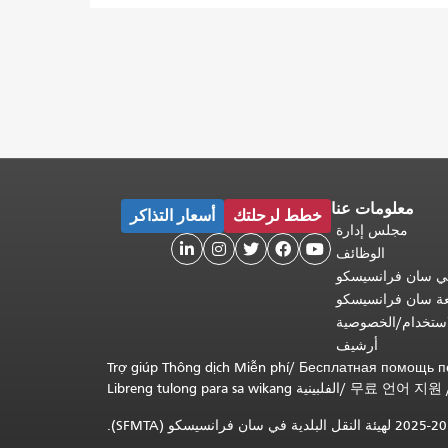
معلومات عنا
خطط لرحلتك
أسعار التذاكر
مجلس إدارة





الوظائف
 في سان فرانسيسكو
عة سان فرانسيسكو
ستخدام/الخصوصية
أرشيف
Trợ giúp Thông dịch Miễn phí
/
Бесплатная помощь п
무료 언어 지원
/
Libreng tulong para sa wikang الفلبينية