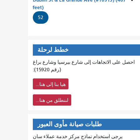
feet)
52
خطط لرحلة
احصل على الاتجاهات إلى شارع بيرسيا وشارع براغ
(رقم 15920):
هيا بنا إلى هنا...
لننطلق من هنا...
طلبات صيانة مأوى العبور
يرجى استخدام نماذج مركز خدمة عملاء سان