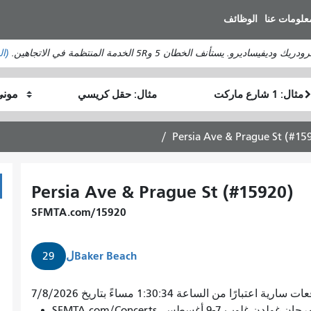
انتقل
علومات عنا
الوظائف
إلى
المحتوى
ستأنف الخطان 5 و5R الخدمة المنتظمة في الاتجاهين.
(ال
الرئيسي
موقع
موقع
كيف
البداية
النهاية
أرغب
في
Persia Ave & Prague St (#15
السفر
Persia Ave & Prague St (#15920)
SFMTA.com/15920
Baker Beach
ل
29
 سارية اعتبارًا من الساعة 1:30:34 مساءً بتاريخ 7/8/2026
29
7-9 أغسطس. SFMTA.com/Concerts
غروب