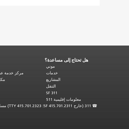
هل تحتاج إلى مساعدة؟
نهاية
محتوى
موني
الصفحة.
يتكرر
خدمات
مركز خدمة عمل
باقي
المشاريع
مكا
محتوى
التنقل
هذه
SF 311
الصفحة
معلومات إقليمية 511
في
☎
311 (خارج SF 415.701.2311؛ TTY 415.701.2323) مساعدة لغوية مجانية /
كل
صفحة.
العودة
إلى