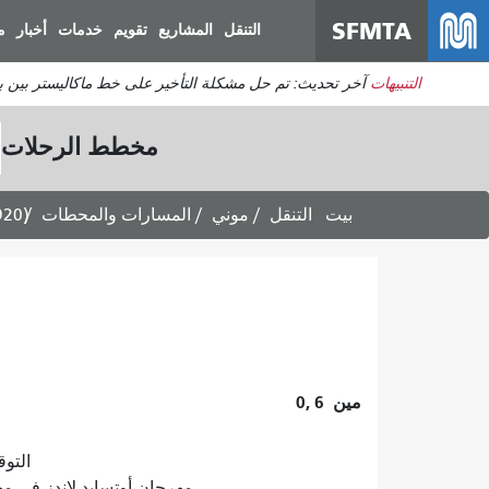
SFMTA
التنقل
المشاريع
تقويم
خدمات
أخبار
م
التنبيهات
آخر تحديث: تم حل مشكلة التأخير على خط ماكاليستر بين برودريك وديفيساديرو. ي
مخطط الرحلات
بيت
التنقل
موني
المسارات والمحطات
920)
مين
0, 6
التوقعات
مهرجان أوتسايد لاندز في مهرجان غولدن غلوب 