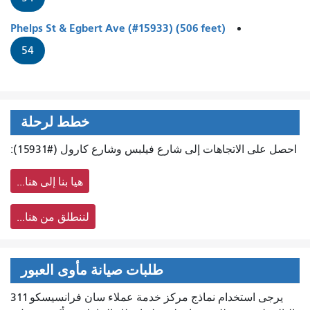
Phelps St & Egbert Ave (#15933) (506 feet)
54
خطط لرحلة
احصل على الاتجاهات إلى شارع فيلبس وشارع كارول (#15931):
هيا بنا إلى هنا...
لننطلق من هنا...
طلبات صيانة مأوى العبور
يرجى استخدام نماذج مركز خدمة عملاء سان فرانسيسكو 311