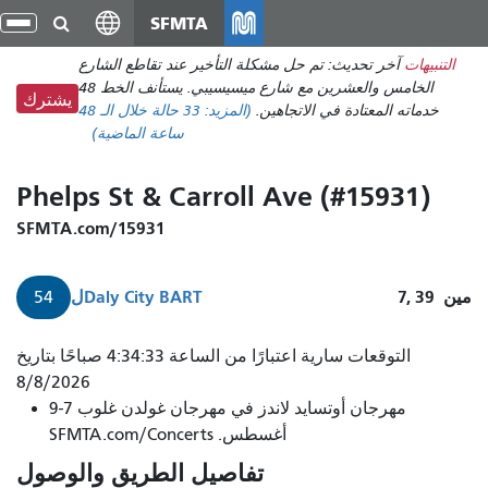
انتقل
SFMTA
تبد
إلى
الت
التنبيهات
آخر تحديث: تم حل مشكلة التأخير عند تقاطع الشارع
المحتوى
الخامس والعشرين مع شارع ميسيسيبي. يستأنف الخط 48
الرئيسي
يشترك
خدماته المعتادة في الاتجاهين.
(المزيد:
33 حالة
خلال الـ 48
ساعة الماضية)
Phelps St & Carroll Ave (#15931)
SFMTA.com/15931
مين
7, 39
Daly City BART
ل
54
التوقعات سارية اعتبارًا من الساعة 4:34:33 صباحًا بتاريخ
8/8/2026
مهرجان أوتسايد لاندز في مهرجان غولدن غلوب 7-9
أغسطس. SFMTA.com/Concerts
تفاصيل الطريق والوصول