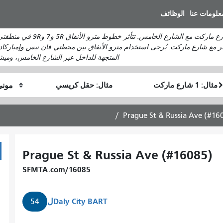
انتقل
علومات عنا
الوظائف
إلى
المحتوى
الرئيسي
المتجهة للداخل عبر الشارع الخامس، وميشن
موقع
موقع
كيف
البداية
النهاية
أرغب
في
Prague St & Russia Ave (#16
السفر
Prague St & Russia Ave (#16085)
SFMTA.com/16085
Daly City BART
ل
54