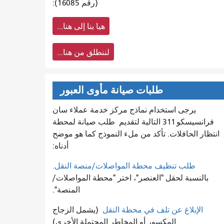
(رقم 16085):
هيا بنا إلى هنا...
لننطلق من هنا...
طلبات صيانة مأوى العبور
يرجى استخدام نماذج مركز خدمة عملاء سان
فرانسيسكو 311 التالية لتقديم
طلب صيانة لمحطة
انتظار الحافلات. تأكد من ملء النموذج كما هو موضح
أدناه:
طلب تنظيف محطة المواصلات/منصة النقل.
بالنسبة لحقل "العنصر"، اختر "محطة المواصلات/
المنصة".
الإبلاغ عن تلف في محطة النقل
(يشمل الزجاج
المكسور أو المخاطر المحتملة الأخرى)