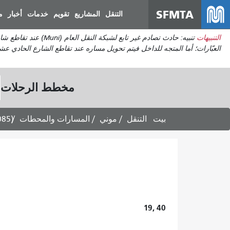
SFMTA
التنقل
المشاريع
تقويم
خدمات
أخبار
م
التنبيهات
مخطط الرحلات
بيت
التنقل
موني
المسارات والمحطات
085)
19, 40