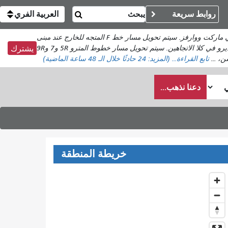
روابط سريعة
العربية الفري
تنبيه: حادث تصادم غير تابع لشبكة النقل العام (Muni) عند تقاطع شارع ماركت مع الشارع الخامس. تتأثر خطوط مترو الأنفاق 5R و7 و9R في منطقتي ماركت ووارفز. سيتم تحويل مسار خط F المتجه للخارج عند مبنى
العبّارات؛ أما المتجه للداخل فيتم تحويل مساره عند تقاطع الشارع الحادي عشر مع شارع ماركت. يُرجى استخدام مترو الأنفاق بين محطتي فان نيس وإمباركاديرو في كلا الاتجاهين. سيتم تحويل مسار خطوط المترو 5R و7 و9R
يشترك
، ...
تابع القراءة...
(المزيد:
24
حادثًا خلال الـ 48 ساعة الماضية)
دعنا نذهب...
خريطة المنطقة