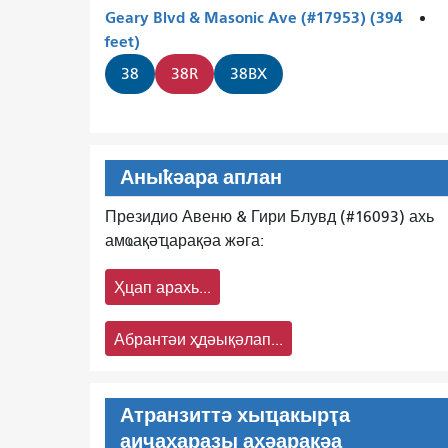
Geary Blvd & Masonic Ave (#17953) (394
feet)
38
38R
38BX
Аныҟәара аплан
Президио Авеню & Гири Блувд (#16093) ахь
амҩақәҵарақәа жәга:
Ҳцап арахь...
Абрантәи ҳдәықәлап...
Атранзиттә хыҵакырҭа
аиҷаҳаразы аҳәарақәа