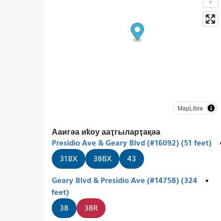
MapLibre
Ааигәа иҟоу ааҭгыларҭақәа
Presidio Ave & Geary Blvd (#16092) (51 feet)
31BX
38BX
43
Geary Blvd & Presidio Ave (#14758) (324
feet)
38
38R