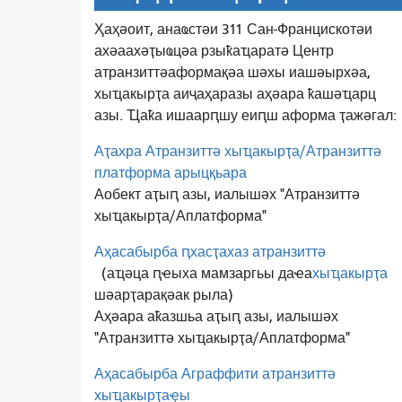
Ҳаҳәоит, анаҩстәи 311 Сан-Францискотәи
ахәаахәҭыҩцәа рзыҟаҵаратә Центр
атранзиттә
аформақәа шәхы иашәырхәа,
хыҵакырҭа аиҷаҳаразы аҳәара ҟашәҵарц
азы. Ҵаҟа ишаарԥшу еиԥш аформа ҭажәгал:
Аҭахра Атранзиттә хыҵакырҭа/Атранзиттә
платформа арыцқьара
Аобект аҭыԥ азы, иалышәх "Атранзиттә
хыҵакырҭа/Аплатформа"
Аҳасабырба ԥхасҭахаз атранзиттә
(аҵәца ԥҽыха мамзаргьы даҽа
хыҵакырҭа
шәарҭарақәак рыла)
Аҳәара аҟазшьа аҭыԥ азы, иалышәх
"Атранзиттә хыҵакырҭа/Аплатформа"
Аҳасабырба Аграффити атранзиттә
хыҵакырҭаҿы