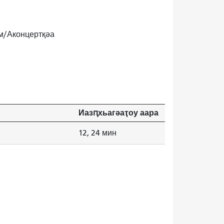
ом/Аконцертқәа
Иазԥхьагәаҭоу аара
12, 24 мин