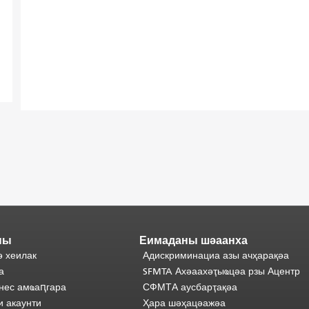
ны
Еимаданы шәаанха
ә хеилак
Адискриминациа азы ачҳарақәа
а
SFMTA Ахәаахәҭыҩцәа рзы Ацентр
нес амҩаԥгара
СФМТА аусбарҭақәа
и акаунти
Ҳара шәҳацәажәа