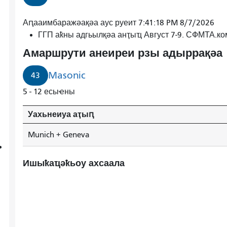
Аԥааимбаражәақәа аус руеит 7:41:18 PM 8/7/2026
ГГП аҟны адгьылқәа анҭыҵ Август 7-9. СФМТА.к
Амаршрути анеиреи рзы адыррақәа
Masonic
43
5 - 12 есыҽны
Уахьнеиуа аҭыԥ
Munich + Geneva
Ишыҟаҵәҟьоу ахсаала