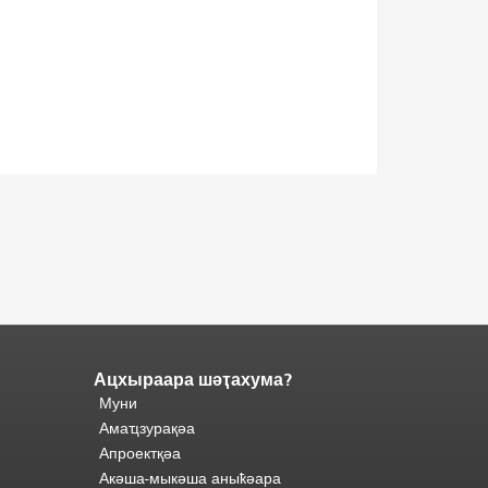
Ацхыраара шәҭахума?
Адаҟьа
Муни
аҵакы
Ари
анҵәамҭа.
Амаҵзурақәа
адаҟьа
Апроектқәа
иаанхаз
Акәша-мыкәша аныҟәара