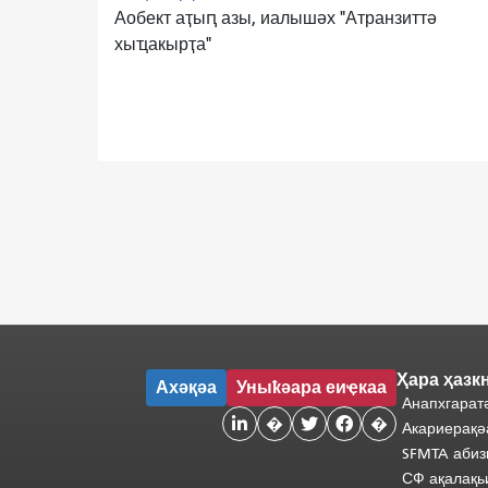
Аобект аҭыԥ азы, иалышәх "Атранзиттә
хыҵакырҭа"
Ҳара ҳазк
Ахәқәа
Уныҟәара еиҿкаа
Анапхгарат

�


�
Акариерақә
SFMTA абиз
СФ ақалақь