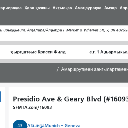
Аҵакы
кариерақәа
Ҳара ҳазкны
Ахҭысқәа
Амаҵзурақәа
Амзар
Апр
хада
ахь
аиасра
ирыцқьеит. Аҭалара/Аҭыҵра F Market & Wharves 5R, 7, 9R еиԥҟ
Алагаратә
Аныҟәара
ҭыԥ
шԥасҭаху
Амаршрутқәеи аангыларҭақәе
Presidio Ave & Geary Blvd (#1609
SFMTA.com/16093
Аҟынӡа
Munich + Geneva
43