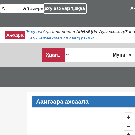
Ирццаку азхьарԥшқәа
А
(Еиҳаны:
Аҵыхәтәантәи АРҾЫЦРА: Аџьармыкьа/5-тәи 
Аҽаҩра
аҵыхәтәантәи 48 сааҭ рзы)
24
Анҵәамҭа
Ҳцап...
аҭыԥ
Ааигәара ахсаала