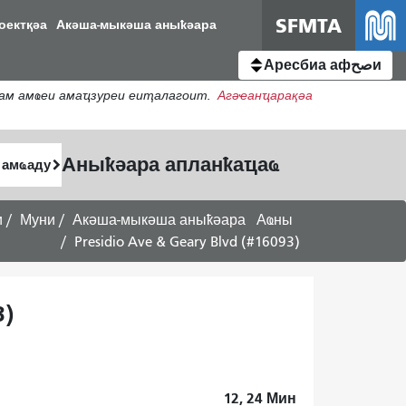
SFMTA
оектқәа
Акәша-мыкәша аныҟәара
Аресбиа афصحи
ьам амҩеи амаҵзуреи еиҭалагоит.
Агәҽанҵарақәа
Аныҟәара апланҟаҵаҩ
и
Муни
Акәша-мыкәша аныҟәара
Аҩны
Presidio Ave & Geary Blvd (#16093)
3)
12, 24
Мин