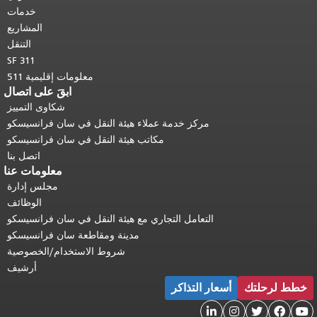
أعلى المحتوى الرئيسي
.
خدمات
المشاريع
التنقل
SF 311
معلومات إقليمية 511
ابقَ على اتصال
شكاوى التمييز
مركز خدمة عملاء هيئة النقل في سان فرانسيسكو
مكاتب هيئة النقل في سان فرانسيسكو
اتصل بنا
معلومات عنا
مجلس إدارة
الوظائف
التعامل التجاري مع هيئة النقل في سان فرانسيسكو
مدينة ومقاطعة سان فرانسيسكو
شروط الاستخدام/الخصوصية
أرشيف
خطط لرحلتك
أسعار التذاكر




