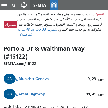
انتقل
SFMTA
تبد
إلى
الت
التنبيهات
تحديث: سيتم تحويل مسار خط المترو المتجه جنوبًا من
المحتوى
شارع الثالث إلى شارعه الأصلي عند تقاطع شارع الثالث وشارع
الرئيسي
أرمسترونغ. وبمجرد اكتمال التحويل، ستوفر خدمة حافلات نقل
يشترك
مكوكية لدعم خدمة خط المترو.
(المزيد:
35
خلال الـ 48 ساعة
الماضية)
Portola Dr & Waithman Way
(#16122)
SFMTA.com/16122
مين
9, 23
Munich + Geneva
ل
43
مين
19, 41
Great Highway
ل
48
التوقعات سارية اعتبارًا من الساعة 6:01:06 صباحًا بتاريخ