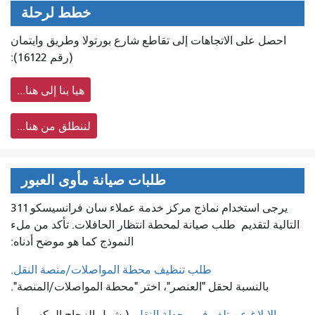
خطط لرحلة
احصل على الاتجاهات إلى تقاطع شارع بورتولا وطريق وايتمان
(رقم 16122):
هيا بنا إلى هنا...
لننطلق من هنا...
طلبات صيانة مأوى العبور
يرجى استخدام نماذج مركز خدمة عملاء سان فرانسيسكو 311
التالية لتقديم
طلب صيانة لمحطة انتظار الحافلات. تأكد من ملء
النموذج كما هو موضح أدناه:
طلب تنظيف محطة المواصلات/منصة النقل.
بالنسبة لحقل "العنصر"، اختر "محطة المواصلات/المنصة".
الإبلاغ عن تلف في محطة النقل
(يشمل الزجاج المكسور أو