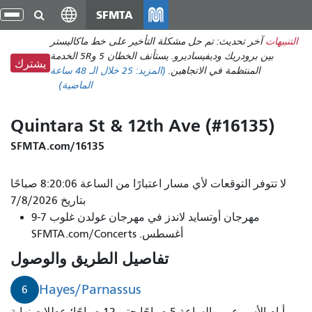
انتقل
SFMTA
تبد
إلى
الت
التنبيهات
آخر تحديث: تم حل مشكلة التأخير على خط ماكاليستر
المحتوى
بين برودريك وديفيساديرو. يستأنف الخطان 5 و5R الخدمة
الرئيسي
يشترك
المنتظمة في الاتجاهين.
(المزيد:
25
خلال الـ 48 ساعة
الماضية)
Quintara St & 12th Ave (#16135)
SFMTA.com/16135
لا تتوفر التوقعات لأي مسار اعتبارًا من الساعة 8:20:06 صباحًا
بتاريخ 7/8/2026
مهرجان أوتسايد لاندز في مهرجان غولدن غلوب 7-9
أغسطس. SFMTA.com/Concerts
تفاصيل الطريق والوصول
Hayes/Parnassus
6
أيام الأسبوع من الساعة 5 صباحًا حتى 12 صباحًا؛ عطلات نهاية