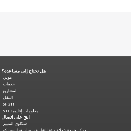
هل تحتاج إلى مساعدة؟
نهاية محتوى الصفحة.
يتكرر باقي محتوى
هذه الصفحة في كل صفحة.
العودة إلى
موني
أعلى المحتوى الرئيسي
.
خدمات
المشاريع
التنقل
SF 311
معلومات إقليمية 511
ابقَ على اتصال
شكاوى التمييز
مركز خدمة عملاء هيئة النقل في سان فرانسيسكو