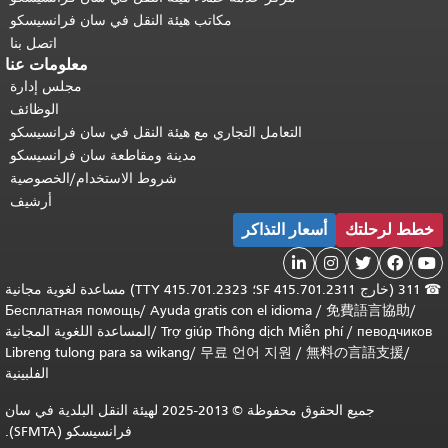
مكاتب هيئة النقل في سان فرانسيسكو
اتصل بنا
معلومات عنا
مجلس إدارة
الوظائف
التعامل التجاري مع هيئة النقل في سان فرانسيسكو
مدينة ومقاطعة سان فرانسيسكو
شروط الاستخدام/الخصوصية
أرشيف
خطط لرحلتك
أسعار التذاكر





☎
311 (خارج SF 415.701.2311؛ TTY 415.701.2323) مساعدة لغوية مجانية
Бесплатная помощь
/
Ayuda gratis con el idioma
/
免費語言協助
/
певодчиков
/
Trợ giúp Thông dịch Miễn phí
/
المساعدة اللغوية المجانية
Libreng tulong para sa wikang
/
무료 언어 지원
/
無料の言語支援
/
الفلبينية
جميع الحقوق محفوظة © 2013-2025 لهيئة النقل البلدية في سان
فرانسيسكو (SFMTA).