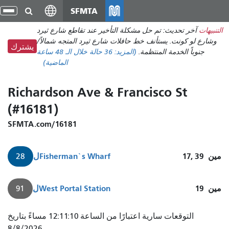
انتقل
SFMTA
تبد
إلى
الت
التنبيهات
آخر تحديث: تم حل مشكلة التأخير عند تقاطع شارع ثيرد
المحتوى
وشارع لو كونت. يستأنف خط حافلات شارع ثيرد المتجه شمالاً/
الرئيسي
يشترك
جنوباً الخدمة المنتظمة.
(المزيد:
36 حالة
خلال الـ 48 ساعة
الماضية)
Richardson Ave & Francisco St
(#16181)
SFMTA.com/16181
مين
17, 39
Fisherman`s Wharf
ل
28
مين
19
West Portal Station
ل
91
التوقعات سارية اعتبارًا من الساعة 12:11:10 مساءً بتاريخ
8/8/2026