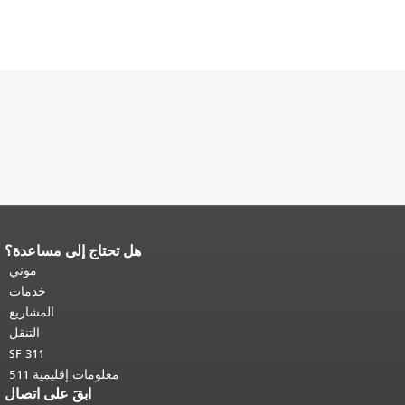
هل تحتاج إلى مساعدة؟
نهاية محتوى الصفحة.
يتكرر باقي محتوى
هذه الصفحة في كل صفحة.
العودة إلى
موني
أعلى المحتوى الرئيسي
.
خدمات
المشاريع
التنقل
SF 311
معلومات إقليمية 511
ابقَ على اتصال