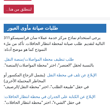
لننطلق من هنا...
طلبات صيانة مأوى العبور
يرجى استخدام نماذج مركز خدمة عملاء سان فرانسيسكو 311
التالية لتقديم
طلب صيانة لمحطة انتظار الحافلات. تأكد من ملء
النموذج كما هو موضح أدناه:
طلب تنظيف محطة المواصلات/منصة النقل.
بالنسبة لحقل "العنصر"، اختر "محطة المواصلات/المنصة".
الإبلاغ عن تلف في محطة النقل
(يشمل الزجاج المكسور أو
المخاطر المحتملة الأخرى)
في حقل "طبيعة الطلب"، اختر "محطة النقل/الرصيف"
الإبلاغ عن الكتابة على الجدران في محطة انتظار الحافلات:
في حقل "الشيء"، اختر "محطة انتظار الحافلات".