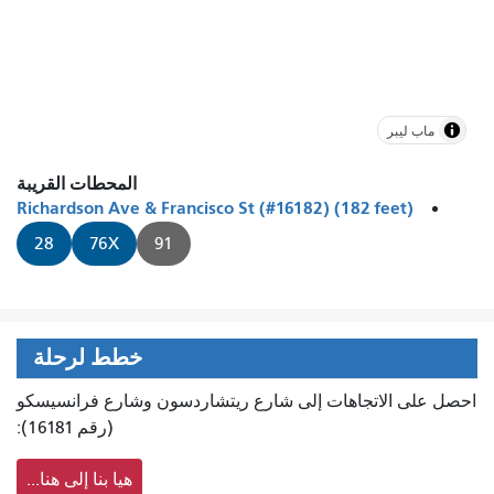
ماب ليبر
المحطات القريبة
Richardson Ave & Francisco St (#16182) (182 feet)
28
76X
91
خطط لرحلة
احصل على الاتجاهات إلى شارع ريتشاردسون وشارع فرانسيسكو
(رقم 16181):
هيا بنا إلى هنا...