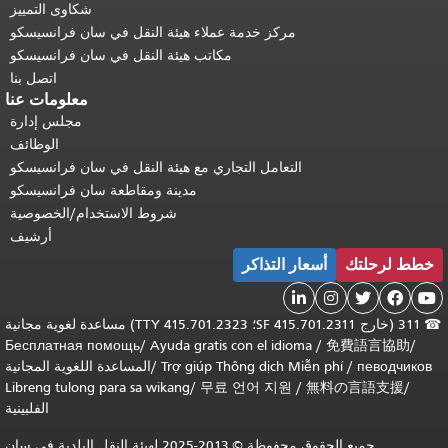
شكاوى التمييز
مركز خدمة عملاء هيئة النقل في سان فرانسيسكو
مكاتب هيئة النقل في سان فرانسيسكو
اتصل بنا
معلومات عنا
مجلس إدارة
الوظائف
التعامل التجاري مع هيئة النقل في سان فرانسيسكو
مدينة ومقاطعة سان فرانسيسكو
شروط الاستخدام/الخصوصية
أرشيف
خطط لرحلتك
أسعار التذاكر





☎
311 (خارج SF 415.701.2311؛ TTY 415.701.2323) مساعدة لغوية مجانية
Бесплатная помощь
/
Ayuda gratis con el idioma
/
免費語言協助
/
певодчиков
/
Trợ giúp Thông dịch Miễn phí
/
المساعدة اللغوية المجانية
Libreng tulong para sa wikang
/
무료 언어 지원
/
無料の言語支援
/
الفلبينية
جميع الحقوق محفوظة © 2013-2025 لهيئة النقل البلدية في سان