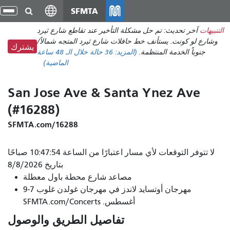
انتقل
SFMTA
تبد
إلى
الت
التنبيهات
آخر تحديث: تم حل مشكلة التأخير عند تقاطع شارع ثيرد
المحتوى
وشارع لو كونت. يستأنف خط حافلات شارع ثيرد المتجه شمالاً/
الرئيسي
يشترك
جنوباً الخدمة المنتظمة.
(المزيد:
36 حالة
خلال الـ 48 ساعة
الماضية)
San Jose Ave & Santa Ynez Ave
(#16288)
SFMTA.com/16288
لا تتوفر التوقعات لأي مسار اعتبارًا من الساعة 10:47:54 صباحًا
بتاريخ 8/8/2026
مصاعد شارع محطة باول معطلة
مهرجان أوتسايد لاندز في مهرجان غولدن غلوب 7-9
أغسطس. SFMTA.com/Concerts
تفاصيل الطريق والوصول