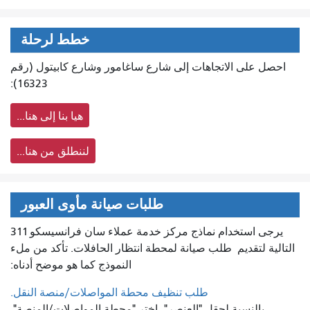
خطط لرحلة
احصل على الاتجاهات إلى شارع ساغامور وشارع كابيتول (رقم
16323):
هيا بنا إلى هنا...
لننطلق من هنا...
طلبات صيانة مأوى العبور
يرجى استخدام نماذج مركز خدمة عملاء سان فرانسيسكو 311
التالية لتقديم
طلب صيانة لمحطة انتظار الحافلات. تأكد من ملء
النموذج كما هو موضح أدناه:
طلب تنظيف محطة المواصلات/منصة النقل.
بالنسبة لحقل "العنصر"، اختر "محطة المواصلات/المنصة".