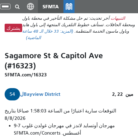
انتقل
SFMTA
تبد
إلى
الت
التنبيهات
آخر تحديث: تم حل مشكلة التأخير في محطة باول
المحتوى
ومحطة الحافلات. تستأنف خطوط التلفريك المتجهة إلى باول هايد
الرئيسي
يشترك
وباول ماسون الخدمة المنتظمة.
(المزيد:
33
خلال الـ 48 ساعة
الماضية)
Sagamore St & Capitol Ave
(#16323)
SFMTA.com/16323
مين
2, 22
Bayview District
ل
54
54
التوقعات سارية اعتبارًا من الساعة 1:58:03 صباحًا بتاريخ
فيلتون
8/8/2026
مهرجان أوتسايد لاندز في مهرجان غولدن غلوب 7-9
يصل
أغسطس. SFMTA.com/Concerts
خلال