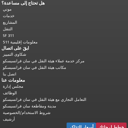
هل تحتاج إلى مساعدة؟
نهاية محتوى الصفحة.
يتكرر باقي محتوى
هذه الصفحة في كل صفحة.
العودة إلى
موني
أعلى المحتوى الرئيسي
.
خدمات
المشاريع
التنقل
SF 311
معلومات إقليمية 511
ابقَ على اتصال
شكاوى التمييز
مركز خدمة عملاء هيئة النقل في سان فرانسيسكو
مكاتب هيئة النقل في سان فرانسيسكو
اتصل بنا
معلومات عنا
مجلس إدارة
الوظائف
التعامل التجاري مع هيئة النقل في سان فرانسيسكو
مدينة ومقاطعة سان فرانسيسكو
شروط الاستخدام/الخصوصية
أرشيف
خطط لرحلتك
أسعار التذاكر