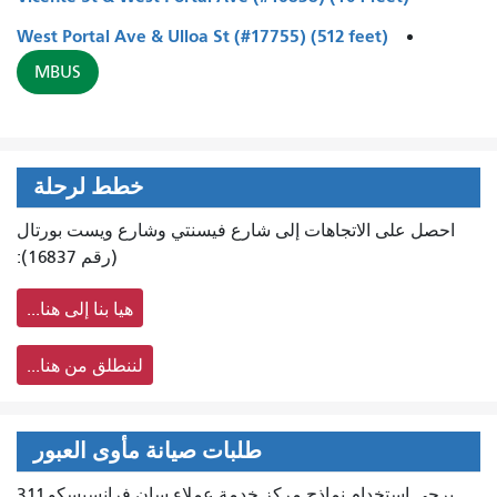
West Portal Ave & Ulloa St (#17755) (512 feet)
MBUS
خطط لرحلة
احصل على الاتجاهات إلى شارع فيسنتي وشارع ويست بورتال
(رقم 16837):
هيا بنا إلى هنا...
لننطلق من هنا...
طلبات صيانة مأوى العبور
يرجى استخدام نماذج مركز خدمة عملاء سان فرانسيسكو 311