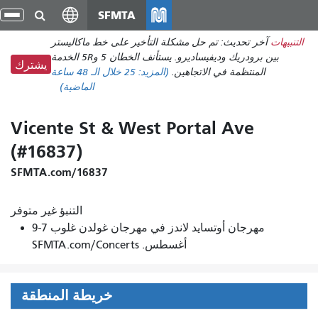
انتقل
SFMTA
تبد
إلى
الت
التنبيهات
آخر تحديث: تم حل مشكلة التأخير على خط ماكاليستر
المحتوى
بين برودريك وديفيساديرو. يستأنف الخطان 5 و5R الخدمة
الرئيسي
يشترك
المنتظمة في الاتجاهين.
(المزيد:
25
خلال الـ 48 ساعة
الماضية)
Vicente St & West Portal Ave
(#16837)
SFMTA.com/16837
التنبؤ غير متوفر
مهرجان أوتسايد لاندز في مهرجان غولدن غلوب 7-9
أغسطس. SFMTA.com/Concerts
خريطة المنطقة