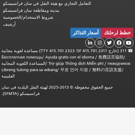
التعامل التجاري مع هيئة النقل في سان فرانسيسكو
مدينة ومقاطعة سان فرانسيسكو
شروط الاستخدام/الخصوصية
أرشيف
خطط لرحلتك
أسعار التذاكر





☎
311 (خارج SF 415.701.2311؛ TTY 415.701.2323) مساعدة لغوية مجانية
Бесплатная помощь
/
Ayuda gratis con el idioma
/
免費語言協助
/
певодчиков
/
Trợ giúp Thông dịch Miễn phí
/
المساعدة اللغوية المجانية
Libreng tulong para sa wikang
/
무료 언어 지원
/
無料の言語支援
/
الفلبينية
جميع الحقوق محفوظة © 2013-2025 لهيئة النقل البلدية في سان
فرانسيسكو (SFMTA).