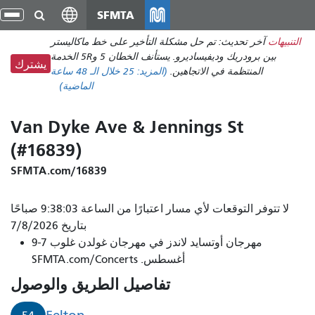
انتقل
SFMTA
تبد
إلى
الت
التنبيهات
آخر تحديث: تم حل مشكلة التأخير على خط ماكاليستر
المحتوى
بين برودريك وديفيساديرو. يستأنف الخطان 5 و5R الخدمة
الرئيسي
يشترك
المنتظمة في الاتجاهين.
(المزيد:
25
خلال الـ 48 ساعة
الماضية)
Van Dyke Ave & Jennings St
(#16839)
SFMTA.com/16839
لا تتوفر التوقعات لأي مسار اعتبارًا من الساعة 9:38:03 صباحًا
بتاريخ 7/8/2026
مهرجان أوتسايد لاندز في مهرجان غولدن غلوب 7-9
أغسطس. SFMTA.com/Concerts
تفاصيل الطريق والوصول