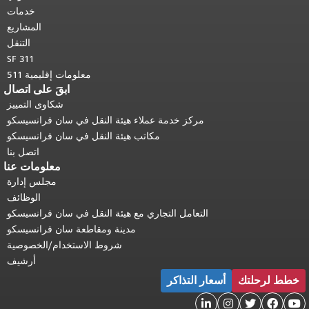
أعلى المحتوى الرئيسي
.
خدمات
المشاريع
التنقل
SF 311
معلومات إقليمية 511
ابقَ على اتصال
شكاوى التمييز
مركز خدمة عملاء هيئة النقل في سان فرانسيسكو
مكاتب هيئة النقل في سان فرانسيسكو
اتصل بنا
معلومات عنا
مجلس إدارة
الوظائف
التعامل التجاري مع هيئة النقل في سان فرانسيسكو
مدينة ومقاطعة سان فرانسيسكو
شروط الاستخدام/الخصوصية
أرشيف
خطط لرحلتك
أسعار التذاكر




