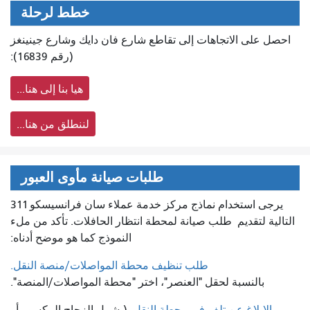
خطط لرحلة
احصل على الاتجاهات إلى تقاطع شارع فان دايك وشارع جينينغز
(رقم 16839):
هيا بنا إلى هنا...
لننطلق من هنا...
طلبات صيانة مأوى العبور
يرجى استخدام نماذج مركز خدمة عملاء سان فرانسيسكو 311
التالية لتقديم
طلب صيانة لمحطة انتظار الحافلات. تأكد من ملء
النموذج كما هو موضح أدناه:
طلب تنظيف محطة المواصلات/منصة النقل.
بالنسبة لحقل "العنصر"، اختر "محطة المواصلات/المنصة".
الإبلاغ عن تلف في محطة النقل
(يشمل الزجاج المكسور أو