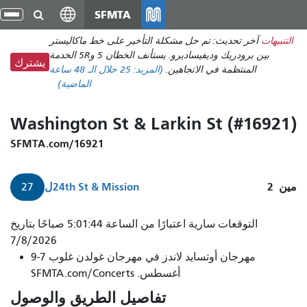
انتقل
SFMTA
تبد
إلى
الت
التنبيهات
آخر تحديث: تم حل مشكلة التأخير على خط ماكاليستر
المحتوى
بين برودريك وديفيساديرو. يستأنف الخطان 5 و5R الخدمة
الرئيسي
يشترك
المنتظمة في الاتجاهين.
(المزيد:
25
خلال الـ 48 ساعة
الماضية)
Washington St & Larkin St (#16921)
SFMTA.com/16921
مين
2
24th St & Mission
ل
27
27-
التوقعات سارية اعتبارًا من الساعة 5:01:44 صباحًا بتاريخ
سيصل
7/8/2026
مهرجان أوتسايد لاندز في مهرجان غولدن غلوب 7-9
براينت
أغسطس. SFMTA.com/Concerts
خلال
دقيقتين.
تفاصيل الطريق والوصول