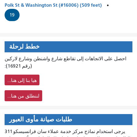
Polk St & Washington St (#16006) (509 feet)
19
خطط لرحلة
احصل على الاتجاهات إلى تقاطع شارع واشنطن وشارع لاركين
(رقم 16921):
هيا بنا إلى هنا...
لننطلق من هنا...
طلبات صيانة مأوى العبور
يرجى استخدام نماذج مركز خدمة عملاء سان فرانسيسكو 311