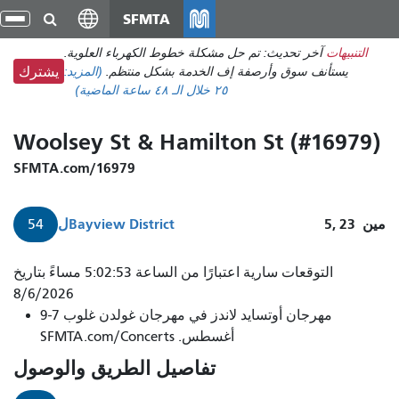
انتقل
SFMTA
تبد
إلى
الت
التنبيهات
آخر تحديث: تم حل مشكلة خطوط الكهرباء العلوية.
المحتوى
يستأنف سوق وأرصفة إف الخدمة بشكل منتظم.
(المزيد:
يشترك
الرئيسي
٢٥
خلال الـ ٤٨ ساعة الماضية)
Woolsey St & Hamilton St (#16979)
SFMTA.com/16979
مين
5, 23
Bayview District
ل
54
التوقعات سارية اعتبارًا من الساعة 5:02:53 مساءً بتاريخ
8/6/2026
مهرجان أوتسايد لاندز في مهرجان غولدن غلوب 7-9
أغسطس. SFMTA.com/Concerts
تفاصيل الطريق والوصول