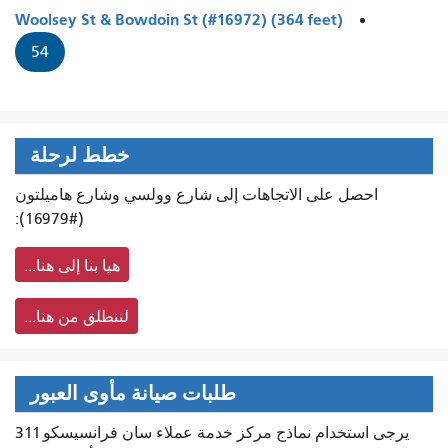
Woolsey St & Bowdoin St (#16972) (364 feet)
54
خطط لرحلة
احصل على الاتجاهات إلى شارع وولسي وشارع هاميلتون
(#16979):
هيا بنا إلى هنا...
لننطلق من هنا...
طلبات صيانة مأوى العبور
يرجى استخدام نماذج مركز خدمة عملاء سان فرانسيسكو 311