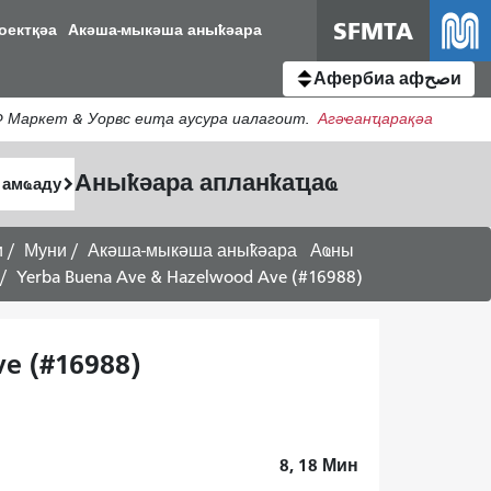
SFMTA
оектқәа
Акәша-мыкәша аныҟәара
Афербиа афصحи
 Маркет & Уорвс еиҭа аусура иалагоит.
Агәҽанҵарақәа
Аныҟәара апланҟаҵаҩ
и
Муни
Акәша-мыкәша аныҟәара
Аҩны
Yerba Buena Ave & Hazelwood Ave (#16988)
e (#16988)
8, 18
Мин