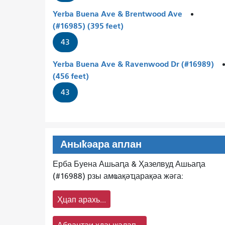
Yerba Buena Ave & Brentwood Ave
(#16985) (395 feet)
43
Yerba Buena Ave & Ravenwood Dr (#16989)
(456 feet)
43
Аныҟәара аплан
Ерба Буена Ашьаԥа & Ҳазелвуд Ашьаԥа
(#16988) рзы амҩақәҵарақәа жәга:
Ҳцап арахь...