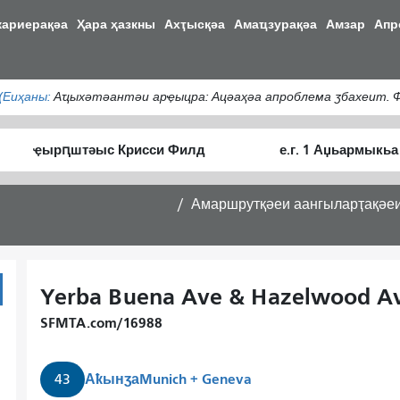
Аҵакы
кариерақәа
Ҳара ҳазкны
Ахҭысқәа
Амаҵзурақәа
Амзар
Апр
хада
ахь
аиасра
(Еиҳаны:
Аҵыхәтәантәи арҿыцра: Ацәаҳәа апроблема ӡбахеит. Ф
Алагаратә
Аныҟәара
ҭыԥ
шԥасҭаху
Амаршрутқәеи аангыларҭақәе
Yerba Buena Ave & Hazelwood Av
SFMTA.com/16988
Аҟынӡа
Munich + Geneva
43