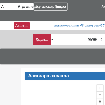
Ирццаку азхьарԥшқәа
А
аҵыхәтәантәи 48 сааҭ рзы)
25
Аҽаҩра
Анҵәамҭа
Ҳцап...
аҭыԥ
Ааигәара ахсаала