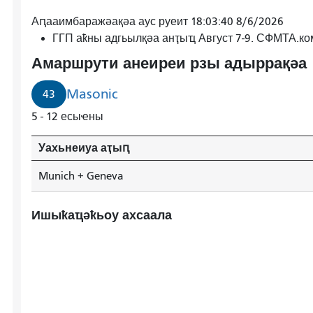
Аԥааимбаражәақәа аус руеит 18:03:40 8/6/2026
ГГП аҟны адгьылқәа анҭыҵ Август 7-9. СФМТА.к
Амаршрути анеиреи рзы адыррақәа
Masonic
43
5 - 12 есыҽны
Уахьнеиуа аҭыԥ
Munich + Geneva
Ишыҟаҵәҟьоу ахсаала