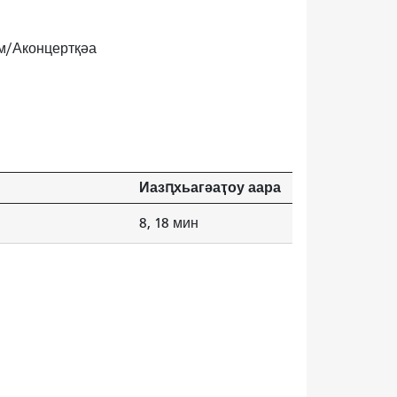
ом/Аконцертқәа
Иазԥхьагәаҭоу аара
8, 18 мин