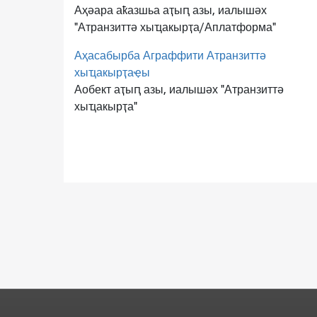
Аҳәара аҟазшьа аҭыԥ азы, иалышәх
"Атранзиттә хыҵакырҭа/Аплатформа"
Аҳасабырба Аграффити Атранзиттә
хыҵакырҭаҿы
Аобект аҭыԥ азы, иалышәх "Атранзиттә
хыҵакырҭа"