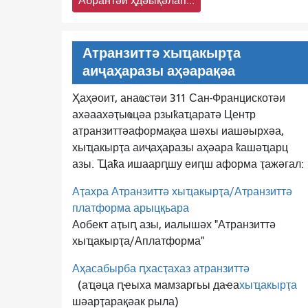
Абрантәи ҳдәықәлап...
Атранзиттә хыҵакырҭа
аиҷаҳаразы аҳәарақәа
Ҳаҳәоит, анаҩстәи 311 Сан-Францискотәи
ахәаахәҭыҩцәа рзыҟаҵаратә Центр
атранзиттә
аформақәа шәхы иашәырхәа,
хыҵакырҭа аиҷаҳаразы аҳәара ҟашәҵарц
азы. Ҵаҟа ишаарԥшу еиԥш аформа ҭажәгал:
Аҭахра Атранзиттә хыҵакырҭа/Атранзиттә
платформа арыцқьара
Аобект аҭыԥ азы, иалышәх "Атранзиттә
хыҵакырҭа/Аплатформа"
Аҳасабырба ԥхасҭахаз атранзиттә
(аҵәца ԥҽыха мамзаргьы даҽа
хыҵакырҭа
шәарҭарақәак рыла)