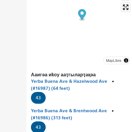
MapLibre
Ааигәа иҟоу ааҭгыларҭақәа
Yerba Buena Ave & Hazelwood Ave
(#16987) (64 feet)
43
Yerba Buena Ave & Brentwood Ave
(#16986) (313 feet)
43