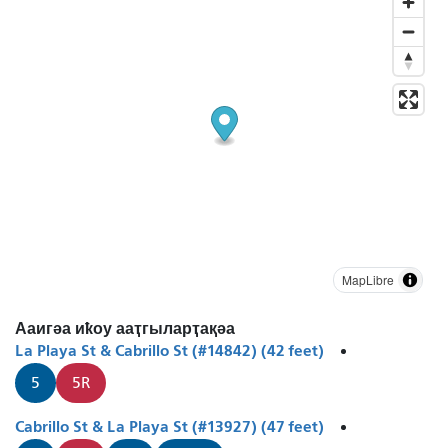
MapLibre
Ааигәа иҟоу ааҭгыларҭақәа
La Playa St & Cabrillo St (#14842) (42 feet)
5
5R
Cabrillo St & La Playa St (#13927) (47 feet)