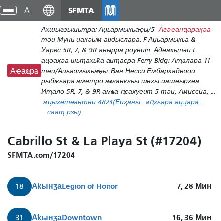
Аҵакы
SFMTA
циа
хада
хра
Ахшыҩзышьҭра: Аџьармыкьаҿы/5-
Агәҽанҵарақәа
ахь
тәи Муни иакәым аидыслара. F Аџьармыкьа &
аиасра
Уарвс 5R, 7, & 9R анырра роуеит. Адәахьтәи F
ацәаҳәа шьҭахьҟа аиҭасра Ferry Bldg; Аҭалара 11-
тәи/Аџьармыкьаҿы. Ван Несси Ембаркадерои
Аҽаҩра
рыбжьара аметро аҩганкгьы шәхы иашәырхәа.
Иҭало 5R, 7, & 9R амҩа ԥсахуеит 5-тәи, Амиссиа, ...
аҵыхәтәантәи 48
24
(Еиҳаны:
аԥхьара ацҵара...
сааҭ рзы)
Cabrillo St & La Playa St (#17204)
SFMTA.com/17204
Аҟынӡа
Legion of Honor
7, 28
Мин
18
Аҟынӡа
Downtown
16, 36
Мин
31