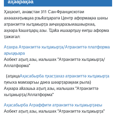
аҳәарақәа
Ҳаҳәоит, анаҩстәи 311 Сан-Францискотәи
ахәаахәҭыҩцәа рзыҟаҵаратә Центр аформақәа шәхы
атранзиттә хыҵакырҭа аиҷаҳаразы
иашәырхәа,
аҳәара ҟашәҵарц азы. Ҵаҟа ишаарԥшу еиԥш аформа
ҭажәгал:
Аҭахра Атранзиттә хыҵакырҭа/Атранзиттә платформа
арыцқьара
Аобект аҭыԥ азы, иалышәх "Атранзиттә хыҵакырҭа/
Аплатформа"
(аҵәца
Аҳасабырба ԥхасҭахаз атранзиттә хыҵакырҭа
ԥҽыха мамзаргьы даҽа шәарҭарақәак рыла)
Аҳәара аҟазшьа аҭыԥ азы, иалышәх "Атранзиттә
хыҵакырҭа/Аплатформа"
Аҳасабырба Аграффити атранзиттә хыҵакырҭаҿы
Аобект аҭыԥ азы, иалышәх "Атранзиттә хыҵакырҭа"