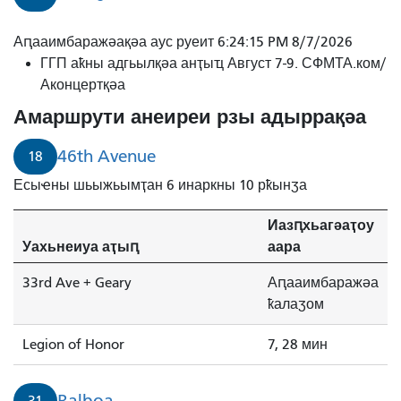
Аԥааимбаражәақәа аус руеит 6:24:15 PM 8/7/2026
ГГП аҟны адгьылқәа анҭыҵ Август 7-9. СФМТА.ком/
Аконцертқәа
Амаршрути анеиреи рзы адыррақәа
46th Avenue
18
Есыҽны шьыжьымҭан 6 инаркны 10 рҟынӡа
Иазԥхьагәаҭоу
Уахьнеиуа аҭыԥ
аара
33rd Ave + Geary
Аԥааимбаражәа
ҟалаӡом
Legion of Honor
7, 28 мин
Balboa
31