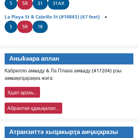
5
5R
31
31AX
La Playa St & Cabrillo St (#14843) (67 feet)
5
5R
18
Аныҟәара аплан
Кабрилло амҩаду & Ла Плаиа амҩаду (#17204) рзы
амҩақәҵарақәа жәга:
Ҳцап арахь...
Абрантәи ҳдәықәлап...
Атранзиттә хыҵакырҭа аиҷаҳаразы