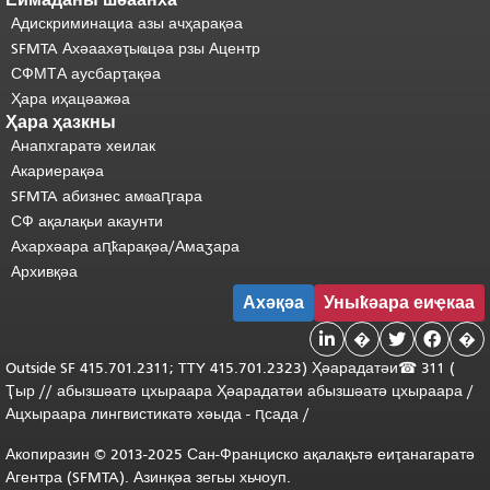
Адискриминациа азы ачҳарақәа
SFMTA Ахәаахәҭыҩцәа рзы Ацентр
СФМТА аусбарҭақәа
Ҳара иҳацәажәа
Ҳара ҳазкны
Анапхгаратә хеилак
Акариерақәа
SFMTA абизнес амҩаԥгара
СФ ақалақьи акаунти
Ахархәара аԥҟарақәа/Амаӡара
Архивқәа
Ахәқәа
Уныҟәара еиҿкаа

�


�
Outside
SF 415.701.2311; TTY 415.701.2323) Ҳәарадатәи
☎ 311 (
Ҭыр
/
/
абызшәатә
цхыраара
Ҳәарадатәи
абызшәатә цхыраара
/
Ацхыраара
лингвистикатә
хәыда
-
ԥсада
/
Акопиразин © 2013-2025 Сан-Франциско ақалақьтә еиҭанагаратә
Агентра (SFMTA). Азинқәа зегьы хьчоуп.