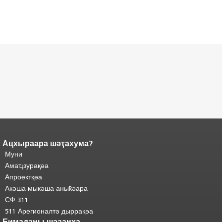
Ацхыраара шәҭахума?
Ари
Адаҟьа аҵакы анҵәамҭа.
Муни
адаҟьа иаанхаз даҟьацыԥхьаӡа
Аҵакы хада ахыхь
иқәҵәиаахоит.
Амаҵзурақәа
"
шәхынҳәы.
Апроектқәа
Акәша-мыкәша аныҟәара
СФ 311
511 Арегионалтә дыррақәа
Еимаданы шәаанха