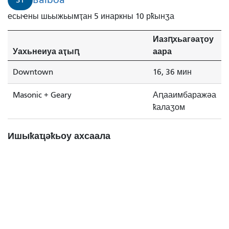
есыҽны шьыжьымҭан 5 инаркны 10 рҟынӡа
Иазԥхьагәаҭоу
Уахьнеиуа аҭыԥ
аара
Downtown
16, 36 мин
Masonic + Geary
Аԥааимбаражәа
ҟалаӡом
Ишыҟаҵәҟьоу ахсаала