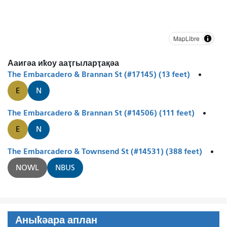
MapLibre
Ааигәа иҟоу ааҭгыларҭақәа
The Embarcadero & Brannan St (#17145) (13 feet)
E
N
The Embarcadero & Brannan St (#14506) (111 feet)
E
N
The Embarcadero & Townsend St (#14531) (388 feet)
NOWL
NBUS
Аныҟәара аплан