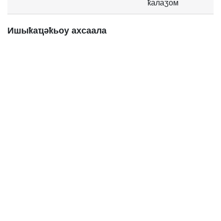
ҟалаӡом
Ишыҟаҵәҟьоу ахсаала