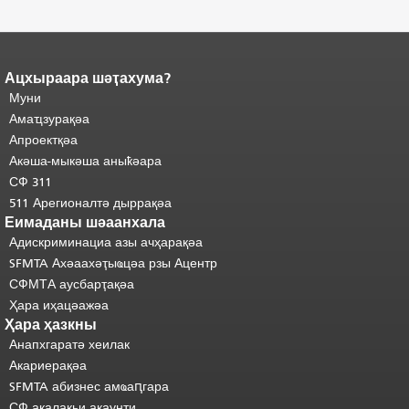
Ацхыраара шәҭахума?
Ари
Адаҟьа аҵакы анҵәамҭа.
Муни
адаҟьа иаанхаз даҟьацыԥхьаӡа
Аҵакы хада ахыхь
иқәҵәиаахоит.
Амаҵзурақәа
"
шәхынҳәы.
Апроектқәа
Акәша-мыкәша аныҟәара
СФ 311
511 Арегионалтә дыррақәа
Еимаданы шәаанхала
Адискриминациа азы ачҳарақәа
SFMTA Ахәаахәҭыҩцәа рзы Ацентр
СФМТА аусбарҭақәа
Ҳара иҳацәажәа
Ҳара ҳазкны
Анапхгаратә хеилак
Акариерақәа
SFMTA абизнес амҩаԥгара
СФ ақалақьи акаунти