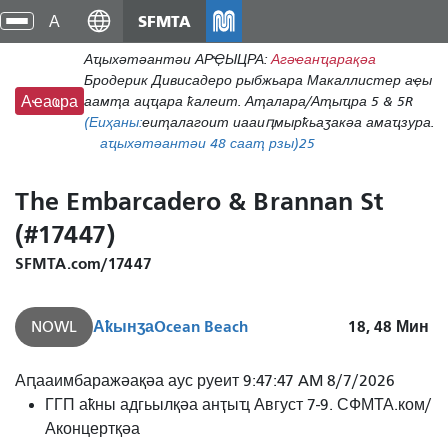
Аҵакы
SFMTA
циа
хада
хра
Аҵыхәтәантәи АРҾЫЦРА:
Агәҽанҵарақәа
ахь
Бродерик Дивисадеро рыбжьара Макаллистер аҿы
аиасра
аамҭа ацҵара ҟалеит. Аҭалара/Аҭыҵра 5 & 5R
Аҽаҩра
(Еиҳаны:
еиҭалагоит иааиԥмырҟьаӡакәа амаҵзура.
аҵыхәтәантәи 48 сааҭ рзы)
25
The Embarcadero & Brannan St
(#17447)
SFMTA.com/17447
Аҟынӡа
Ocean Beach
18, 48
Мин
NOWL
Аԥааимбаражәақәа аус руеит 9:47:47 AM 8/7/2026
ГГП аҟны адгьылқәа анҭыҵ Август 7-9. СФМТА.ком/
Аконцертқәа