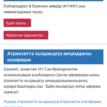
Ембаркадеро & Браннан амҩаду (#17447) азы
амҩақәҵарақәа ԥшаа:
Ҳцап арахь...
Абрантәи ҳдәықәлап...
Атранзиттә хыҵакырҭа аиҷаҳаразы
аҳәарақәа
Ҳаҳәоит, анаҩстәи 311 Сан-Францискотәи
ахәаахәҭыҩцәа рзыҟаҵаратә Центр аформақәа шәхы
атранзиттә хыҵакырҭа аиҷаҳаразы
иашәырхәа,
аҳәара ҟашәҵарц азы. Ҵаҟа ишаарԥшу еиԥш аформа
ҭажәгал:
Аҭахра Атранзиттә хыҵакырҭа/Атранзиттә платформа