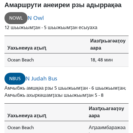
Амаршрути анеиреи рзы адыррақәа
N Owl
NOWL
12 шьыжьымҭан - 5 шьыжьымҭан есыуаха
Иазԥхьагәаҭоу
Уахьнеиуа аҭыԥ
аара
Ocean Beach
18, 48 мин
N Judah Bus
NBUS
Амчыбжь амшқәа рзы 5 шьыжьымҭан - 6 шьыжьымҭан;
Амчыбжь ахыркәшамҭазы шьыжьымҭан 5 - 8
Иазԥхьагәаҭоу
Уахьнеиуа аҭыԥ
аара
Ocean Beach
Аԥааимбаражәа