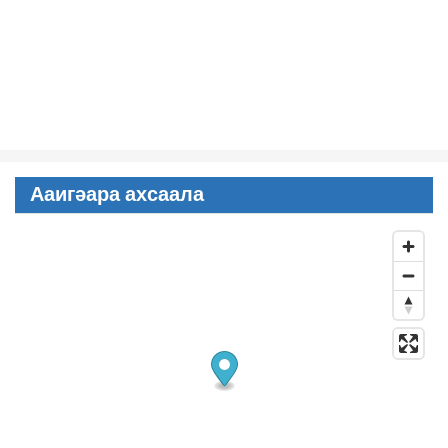
Ааигәара ахсаала