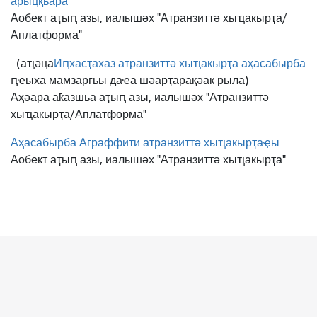
арыцқьара
Аобект аҭыԥ азы, иалышәх "Атранзиттә хыҵакырҭа/
Аплатформа"
(аҵәца
Иԥхасҭахаз атранзиттә хыҵакырҭа аҳасабырба
ԥҽыха мамзаргьы даҽа шәарҭарақәак рыла)
Аҳәара аҟазшьа аҭыԥ азы, иалышәх "Атранзиттә
хыҵакырҭа/Аплатформа"
Аҳасабырба Аграффити атранзиттә хыҵакырҭаҿы
Аобект аҭыԥ азы, иалышәх "Атранзиттә хыҵакырҭа"