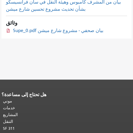
بيان من المشرف كامبوس وهيئة النقل في سان فرانسيسكو
بشأن تحديث مشروع تحسين شارع ميشن
وثائق
بيان صحفي - مشروع شارع ميشن Supe_0.pdf
هل تحتاج إلى مساعدة؟
نهاية محتوى الصفحة.
يتكرر باقي محتوى
هذه الصفحة في كل صفحة.
العودة إلى
موني
أعلى المحتوى الرئيسي
.
خدمات
المشاريع
التنقل
SF 311