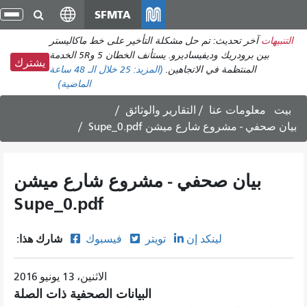
انتقل
SFMTA
تبد
إلى
الت
التنبيهات
آخر تحديث: تم حل مشكلة التأخير على خط ماكاليستر
المحتوى
بين برودريك وديفيساديرو. يستأنف الخطان 5 و5R الخدمة
الرئيسي
يشترك
المنتظمة في الاتجاهين.
(المزيد:
25
خلال الـ 48 ساعة
الماضية)
بيت
معلومات عنا
التقارير والوثائق
بيان صحفي - مشروع شارع ميشن Supe_0.pdf
بيان صحفي - مشروع شارع ميشن
Supe_0.pdf
شارك هذا:
لينكد إن
تويتر
فيسبوك
الاثنين، 13 يونيو 2016
البيانات الصحفية ذات الصلة