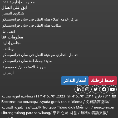
معلومات إقليمية 511
ابقَ على اتصال
شكاوى التمييز
مركز خدمة عملاء هيئة النقل في سان فرانسيسكو
مكاتب هيئة النقل في سان فرانسيسكو
اتصل بنا
معلومات عنا
مجلس إدارة
الوظائف
التعامل التجاري مع هيئة النقل في سان فرانسيسكو
مدينة ومقاطعة سان فرانسيسكو
شروط الاستخدام/الخصوصية
أرشيف
خطط لرحلتك
أسعار التذاكر





☎
311 (خارج SF 415.701.2311؛ TTY 415.701.2323) مساعدة لغوية مجانية
Бесплатная помощь
/
Ayuda gratis con el idioma
/
免費語言協助
/
певодчиков
/
Trợ giúp Thông dịch Miễn phí
/
المساعدة اللغوية المجانية
Libreng tulong para sa wikang
/
무료 언어 지원
/
無料の言語支援
/