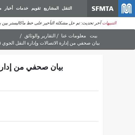
SFMTA
التنقل
المشاريع
تقويم
خدمات
أخبار
م
التنبيهات
آخر تحديث: تم حل مشكلة التأخير على خط ماكاليستر بين برودريك وديفيساديرو. ي
بيت
معلومات عنا
التقارير والوثائق
بيان صحفي من إدارة الاتصالات وإدارة النقل الجوي (ATCMTD) - المسودة النهائية 1 6 17.pdf
بيان صحفي من إدارة الاتصالات وإدا