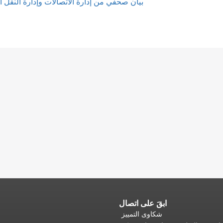
بيان صحفي من إدارة الاتصالات وإدارة النقل الجوي (ATCMTD) - المسودة النهائية
ابقَ على اتصال
شكاوى التمييز