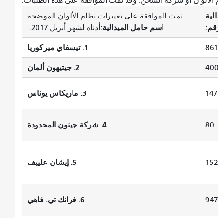
ظام الألوان أو شركة الشحن. وقد تمت الموافقة على هذه الطلبات.
الية
تمت الموافقة على تغييرات نظام الألوان الموضحة
قم:
اسم حامل الميدالية:
أدناه لشهر أبريل 2017.
1. تيسفاي ميركوريا
86
2. جيتيهون ألمان
40
3. ماريكاس يوناس
147
4. شركة جينون المحدودة
80
5. إيشان علييف
152
6. فرانك تي. فاهي
94