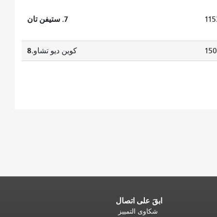
7. ستيفن تان
115
8.
150
كوين ديو تشاو
ابقَ على اتصال
شكاوى التمييز