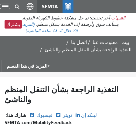
انتقل
SFMTA
تبد
إلى
الت
التنبيهات
آخر تحديث: تم حل مشكلة خطوط الكهرباء العلوية.
المحتوى
يستأنف سوق وأرصفة إف الخدمة بشكل منتظم.
(المزيد:
يشترك
الرئيسي
٢٥
خلال الـ ٤٨ ساعة الماضية)
بيت
معلومات عنا
اتصل بنا
التغذية الراجعة بشأن التنقل المنظم والناشئ
المزيد في هذا القسم
التغذية الراجعة بشأن التنقل المنظم
والناشئ
شارك هذا:
لينكد إن
تويتر
فيسبوك
SFMTA.com/MobilityFeedback