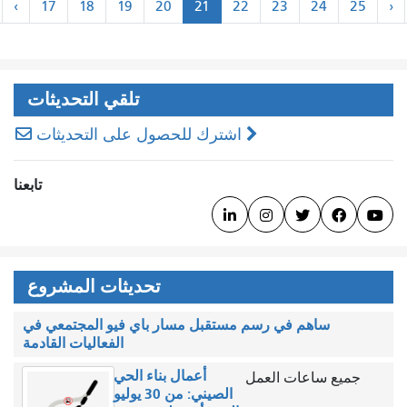
‹روب
«الأول»
«
‹
17
18
19
20
21
22
23
24
25
الصفحات
تلقي التحديثات
اشترك للحصول على التحديثات
تابعنا




تحديثات المشروع
ساهم في رسم مستقبل مسار باي فيو المجتمعي في
الفعاليات القادمة
أعمال بناء الحي
جميع ساعات العمل
الصيني: من 30 يوليو