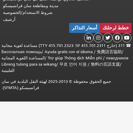
مدينة ومقاطعة سان فرانسيسكو
شروط الاستخدام/الخصوصية
أرشيف
 لرحلتك
أسعار التذاكر




311 (خارج SF 415.701.2311؛ TTY 415.701.2323) مساعدة لغوية مجانية
Бесплатная помощь
/
Ayuda gratis con el idioma
/
免費語言協助
/
певодчи
/
Trợ giúp Thông dịch Miễn phí
/
المساعدة اللغوية المجانية
Libreng tulong para sa wikang
/
무료 언어 지원
/
無料の言語支援
/
الفلبينية
جميع الحقوق محفوظة © 2013-2025 لهيئة النقل البلدية في سان
فرانسيسكو (SFMTA).