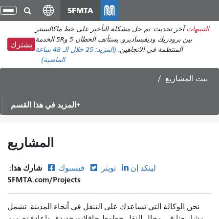
انتقل
SFMTA
تبديل
إلى
التنقل
نبيهات
آخر تحديث: تم حل مشكلة التأخير على خط ماكاليستر
المحتوى
بين برودريك وديفيساديرو. يستأنف الخطان 5 و5R الخدمة
الرئيسي
يشترك
المنتظمة في الاتجاهين.
(المزيد:
25
خلال الـ 48 ساعة
الماضية)
ت
المشاريع
المزيد في هذا القسم
المشاريع
شارك هذا:
لينكد إن
تويتر
فيسبوك
SFMTA.com/Projects
نحن الوكالة التي تساعدك على التنقل في أنحاء المدينة. تشمل
شاريعنا في مجال النقل خطوط حافلات جديدة، وإعادة تصميم