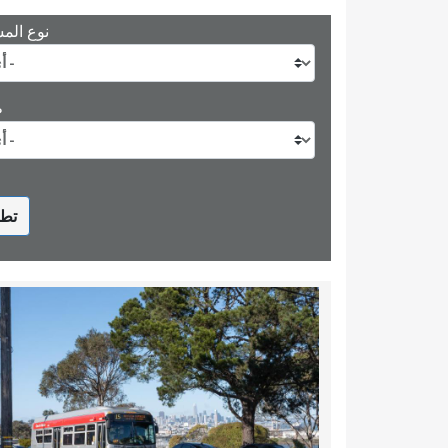
نوع الم
ط
تطب