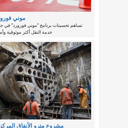
موني فورور
تساهم تحسينات برنامج "موني فورورد" في ج
خدمة النقل أكثر موثوقية وأمانً
مشروع مترو الأنفاق المرك