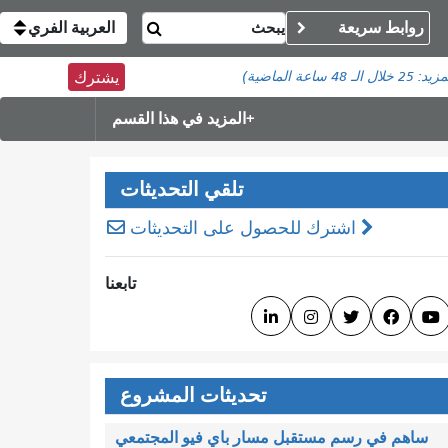
روابط سريعة
العربية الفري
مزيد:
25
خلال الـ 48 ساعة الماضية)
يشترك
المزيد في هذا القسم
تلقي التحديثات
اشترك للحصول على التحديثات
تابعنا





تحديثات المشروع
ساهم في رسم مستقبل مسار باي فيو المجتمعي