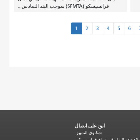
فرانسيسكو (SFMTA) بموجب البند السادس...
ترقيم
1
2
3
4
5
6
الصفحات
ابقَ على اتصال
شكاوى التمييز
اء هيئة النقل في سان فرانسيسكو