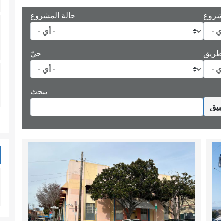
شروع
حالة المشروع
ريق
حيّ
يبحث
يق