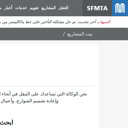
SFMTA
التنقل
المشاريع
تقويم
خدمات
أخبار
م
التنبيهات
آخر تحديث: تم حل مشكلة التأخير على خط ماكاليستر بين برودريك وديفيساديرو. ي
بيت
المشاريع
نحن الوكالة التي تساعدك على التنقل في أنحاء
وإعادة تصميم الشوارع، وأعمال ال
ابحث 