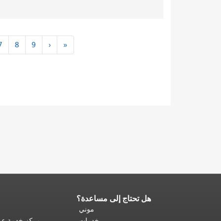
دخان
التالي
7
8
9
›
»
›
»
هل تحتاج إلى مساعدة؟
نهاية
محتوى
موني
الصفحة.
يتكرر
خدمات
مركز خدمة عمل