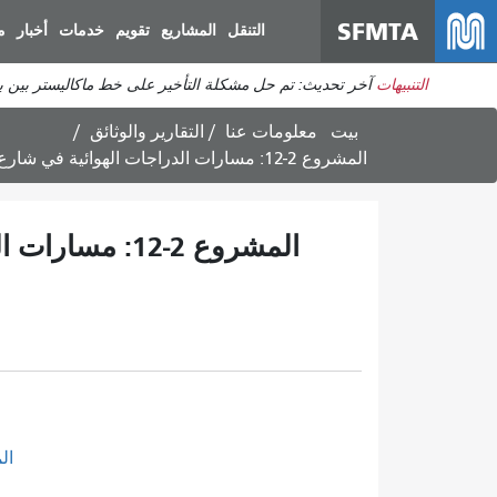
SFMTA
التنقل
المشاريع
تقويم
خدمات
أخبار
م
التنبيهات
آخر تحديث: تم حل مشكلة التأخير على خط ماكاليستر بين برودريك وديفيساديرو. ي
بيت
معلومات عنا
التقارير والوثائق
المشروع 2-12: مسارات الدراجات الهوائية في شارع ماركت، من شارع أوكتافيا إلى شارع فان نيس. مقترح (ملف PDF)
المشروع 2-12
المشروع 2-12: مسارا