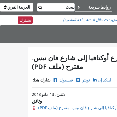
روابط سريعة
العربية الفري
مزيد:
25
خلال الـ 48 ساعة الماضية)
يشترك
 شارع أوكتافيا إلى شارع فان نيس.
مقترح (ملف PDF)
شارك هذا:
لينكد إن
تويتر
فيسبوك
الاثنين، 13 مايو 2013
وثائق