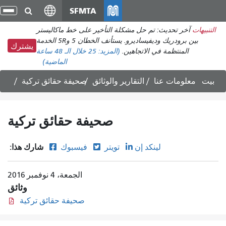
انتقل
SFMTA
تبد
إلى
الت
التنبيهات
آخر تحديث: تم حل مشكلة التأخير على خط ماكاليستر
المحتوى
بين برودريك وديفيساديرو. يستأنف الخطان 5 و5R الخدمة
الرئيسي
يشترك
المنتظمة في الاتجاهين.
(المزيد:
25
خلال الـ 48 ساعة
الماضية)
بيت
معلومات عنا
التقارير والوثائق
صحيفة حقائق تركية
صحيفة حقائق تركية
شارك هذا:
لينكد إن
تويتر
فيسبوك
الجمعة، 4 نوفمبر 2016
وثائق
صحيفة حقائق تركية