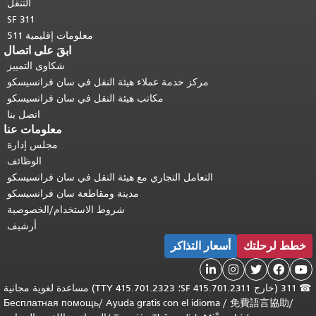
التنقل
SF 311
معلومات إقليمية 511
ابقَ على اتصال
شكاوى التمييز
مركز خدمة عملاء هيئة النقل في سان فرانسيسكو
مكاتب هيئة النقل في سان فرانسيسكو
اتصل بنا
معلومات عنا
مجلس إدارة
الوظائف
التعامل التجاري مع هيئة النقل في سان فرانسيسكو
مدينة ومقاطعة سان فرانسيسكو
شروط الاستخدام/الخصوصية
أرشيف
خطط لرحلتك
أسعار التذاكر





☎
311 (خارج SF 415.701.2311؛ TTY 415.701.2323) مساعدة لغوية مجانية
Бесплатная помощь
/
Ayuda gratis con el idioma
/
免費語言協助
/