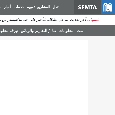
SFMTA
التنقل
المشاريع
تقويم
خدمات
أخبار
م
التنبيهات
آخر تحديث: تم حل مشكلة التأخير على خط ماكاليستر بين برودريك وديفيساديرو. ي
بيت
معلومات عنا
التقارير والوثائق
ورقة معلوم