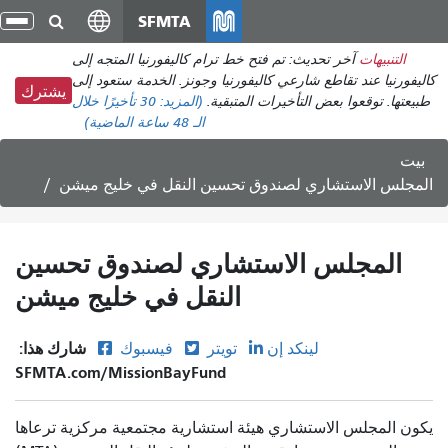
انتقل
SFMTA
تبد
إلى
الت
التنبيهات
آخر تحديث: تم فتح خط ترام كاليفورنيا المتجه إلى
المحتوى
كاليفورنيا عند تقاطع شارعي كاليفورنيا وجونز. الخدمة ستعود إلى
الرئيسي
يشترك
طبيعتها. توقعوا بعض التأخيرات المتبقية.
(المزيد:
30 تأخيرًا
خلال
الـ 48 ساعة الماضية)
بيت
المجلس الاستشاري لصندوق تحسين النقل في خليج ميشن
المجلس الاستشاري لصندوق تحسين
النقل في خليج ميشن
شارك هذا:
لينكد إن
تويتر
فيسبوك
SFMTA.com/MissionBayFund
يكون المجلس الاستشاري هيئة استشارية مجتمعية مركزية ترعاها