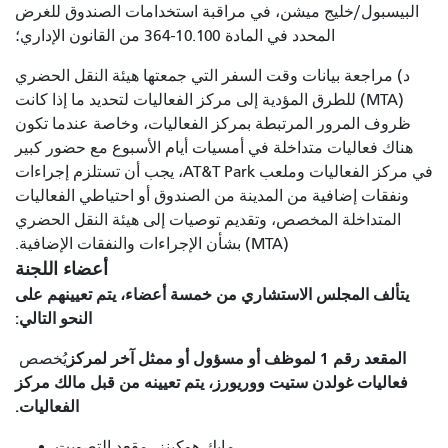
البيسبول/خليج ميشن، في مراقبة استخدامات الصندوق للغرض
المحدد في المادة 10.100-364 من القانون الإداري؛
د) مراجعة بيانات وقت السفر التي جمعتها هيئة النقل الحضري
(MTA) للطرق المؤدية إلى مركز الفعاليات لتحديد ما إذا كانت
ظروف المرور المرتبطة بمركز الفعاليات، وخاصة عندما تكون
هناك فعاليات متداخلة في أمسيات أيام الأسبوع مع حضور كبير
في مركز الفعاليات وملعب AT&T Park، يجب أن تستلزم إجراءات
ونفقات إضافية من المدينة من الصندوق أو احتياطي الفعاليات
المتداخلة المخصص، وتقديم توصيات إلى هيئة النقل الحضري
(MTA) بشأن الإجراءات والنفقات الإضافية.
أعضاء اللجنة
يتألف المجلس الاستشاري من خمسة أعضاء، يتم تعيينهم على
النحو التالي:
المقعد رقم 1 لموظف أو مسؤول أو ممثل آخر لمركز
يُخصص
فعاليات غولدن ستيت ووريورز، يتم تعيينه من قبل مالك مركز
الفعاليات.
مايك هوكينز، مقعد التصويت