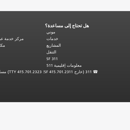
هل تحتاج إلى مساعدة؟
نهاية
محتوى
موني
الصفحة.
يتكرر
خدمات
مركز خدمة عمل
باقي
المشاريع
مكا
محتوى
التنقل
هذه
SF 311
الصفحة
معلومات إقليمية 511
في
☎
311 (خارج SF 415.701.2311؛ TTY 415.701.2323) مساعدة لغوية مجانية /
كل
صفحة.
العودة
إلى
أعلى
المحتوى
الرئيسي
.