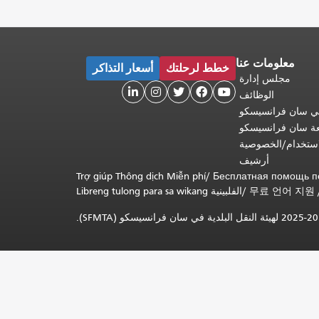
معلومات عنا
خطط لرحلتك
أسعار التذاكر
مجلس إدارة





الوظائف
 في سان فرانسيسكو
عة سان فرانسيسكو
ستخدام/الخصوصية
أرشيف
Trợ giúp Thông dịch Miễn phí
/
Бесплатная помощь п
무료 언어 지원
/
Libreng tulong para sa wikang الفلبينية