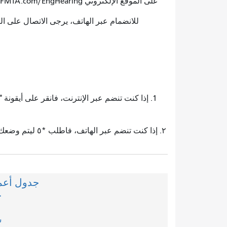
على الموقع الإلكتروني SFMTA.com/EngHearing
للانضمام عبر الهاتف، يرجى الاتصال على الرقم 415.523.2709 وإدخال رقم تعريف المؤتمر 396
1. إذا كنت تنضم عبر الإنترنت، فانقر على أيقونة
٢. إذا كنت تنضم 
جدول أعمال ج
ج
ش