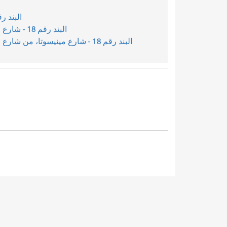
البند رقم 17 - شارع كليمنتينا، من الشارع ال
البند رقم 18 - شارع مينيسوتا، من شارع ماريبوسا إلى الشارع الثاني والعشرين