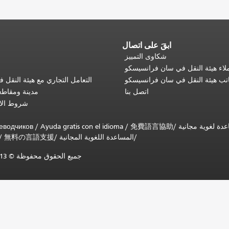
ابقَ على اتصال
شكاوى التمييز
اء هيئة النقل في سان فرانسيسكو
تب هيئة النقل في سان فرانسيسكو
التعامل التجاري مع هيئة النقل
اتصل بنا
مدينة ومقاط
شروط الا
еводчиков
/
Ayuda gratis con el idioma
/
免費語言協助
/
المساعدة اللغوية المجانية
/
無料の言語支援
/
جميع الحقوق محفوظة © 2013-2025 لهيئة النقل البلدية في سان فرانسيسكو (SFMTA).