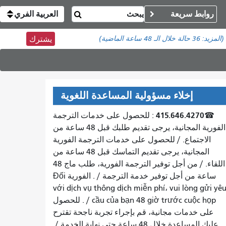
روابط سريعة
العربية الفري
(المزيد:
36 حالة
خلال الـ 48 ساعة الماضية)
يشترك
إخلاء مسؤولية المساعدة اللغوية
415.646.4270
☎
: للحصول على خدمات الترجمة
الفورية المجانية، يرجى تقديم طلبك قبل 48 ساعة من
الاجتماع. /
للحصول على خدمات الترجمة الفورية
المجانية، يرجى تقديم التماسك قبل 48 ساعة من
اللقاء.
/
من أجل توفير الترجمة الفورية، طلب ماج 48
ساعة من أجل توفير خدمة
الترجمة
/
.
الفورية
Đối
với dịch vụ thông dịch miễn phí، vui lòng gửi yê
cầu của bạn 48 giờ trước cuộc họp
. /
للحصول
على خدمات مجانية، قم بإجراء تجربة ناجحة تقترح
عليك المساعدة خلال 48 ساعة حتى نهاية الخدمة.
/