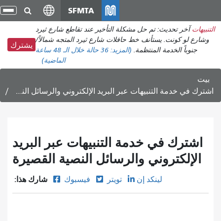
انتقل
SFMTA
تبد
إلى
الت
التنبيهات
آخر تحديث: تم حل مشكلة التأخير عند تقاطع شارع ثيرد
المحتوى
وشارع لو كونت. يستأنف خط حافلات شارع ثيرد المتجه شمالاً/
الرئيسي
يشترك
جنوباً الخدمة المنتظمة.
(المزيد:
36 حالة
خلال الـ 48 ساعة
الماضية)
بيت
اشترك في خدمة التنبيهات عبر البريد الإلكتروني والرسائل النصية القصيرة
اشترك في خدمة التنبيهات عبر البريد
الإلكتروني والرسائل النصية القصيرة
شارك هذا:
لينكد إن
تويتر
فيسبوك