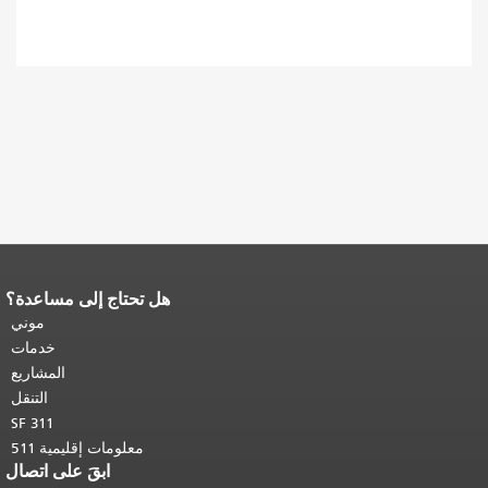
هل تحتاج إلى مساعدة؟
نهاية محتوى الصفحة.
يتكرر باقي محتوى
هذه الصفحة في كل صفحة.
العودة إلى
موني
أعلى المحتوى الرئيسي
.
خدمات
المشاريع
التنقل
SF 311
معلومات إقليمية 511
ابقَ على اتصال