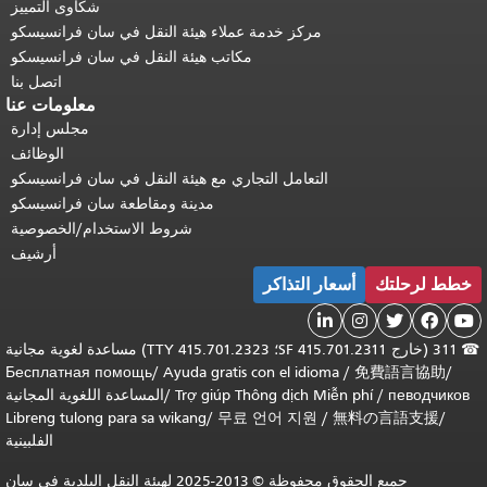
شكاوى التمييز
مركز خدمة عملاء هيئة النقل في سان فرانسيسكو
مكاتب هيئة النقل في سان فرانسيسكو
اتصل بنا
معلومات عنا
مجلس إدارة
الوظائف
التعامل التجاري مع هيئة النقل في سان فرانسيسكو
مدينة ومقاطعة سان فرانسيسكو
شروط الاستخدام/الخصوصية
أرشيف
خطط لرحلتك
أسعار التذاكر





☎
311 (خارج SF 415.701.2311؛ TTY 415.701.2323) مساعدة لغوية مجانية
Бесплатная помощь
/
Ayuda gratis con el idioma
/
免費語言協助
/
певодчиков
/
Trợ giúp Thông dịch Miễn phí
/
المساعدة اللغوية المجانية
Libreng tulong para sa wikang
/
무료 언어 지원
/
無料の言語支援
/
الفلبينية
جميع الحقوق محفوظة © 2013-2025 لهيئة النقل البلدية في سان