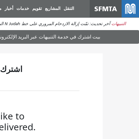
SFMTA
التنقل
المشاريع
تقويم
خدمات
أخبار
م
التنبيهات
آخر تحديث: تمّت إزالة الازدحام المروري على خط N Judah المتجه إلى هيلواي. ستعود الخدمة إلى طبيعتها. يُرجى توقع بعض التأخيرات المتبقية.
بيت
اشترك في خدمة التنبيهات عبر البريد الإلكترو
اشترك ف