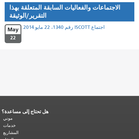
الاجتماعات والفعاليات السابقة المتعلقة بهذا
التقرير/الوثيقة
اجتماع ISCOTT رقم 1340، 22 مايو 2014
May
22
هل تحتاج إلى مساعدة؟
نهاية محتوى الصفحة.
يتكرر باقي محتوى
هذه الصفحة في كل صفحة.
العودة إلى
موني
أعلى المحتوى الرئيسي
.
خدمات
المشاريع