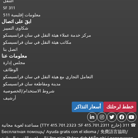
التنقل
SF 311
معلومات إقليمية 511
ابقَ على اتصال
شكاوى التمييز
مركز خدمة عملاء هيئة النقل في سان فرانسيسكو
مكاتب هيئة النقل في سان فرانسيسكو
اتصل بنا
معلومات عنا
مجلس إدارة
الوظائف
التعامل التجاري مع هيئة النقل في سان فرانسيسكو
مدينة ومقاطعة سان فرانسيسكو
شروط الاستخدام/الخصوصية
أرشيف
خطط لرحلتك
أسعار التذاكر





☎
311 (خارج SF 415.701.2311؛ TTY 415.701.2323) مساعدة لغوية مجانية
Бесплатная помощь
/
Ayuda gratis con el idioma
/
免費語言協助
/