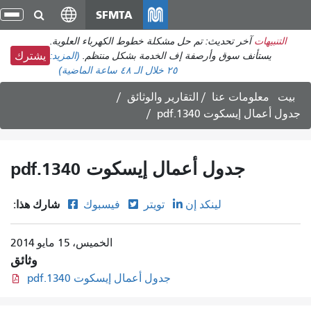
انتقل
SFMTA
تبد
إلى
الت
التنبيهات
آخر تحديث: تم حل مشكلة خطوط الكهرباء العلوية.
المحتوى
يستأنف سوق وأرصفة إف الخدمة بشكل منتظم.
(المزيد:
يشترك
الرئيسي
٢٥
خلال الـ ٤٨ ساعة الماضية)
بيت
معلومات عنا
التقارير والوثائق
جدول أعمال إيسكوت 1340.pdf
جدول أعمال إيسكوت 1340.pdf
شارك هذا:
لينكد إن
تويتر
فيسبوك
الخميس، 15 مايو 2014
وثائق
جدول أعمال إيسكوت 1340.pdf