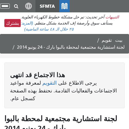
انتقل
SFMTA
تبد
إلى
الت
التنبيهات
آخر تحديث: تم حل مشكلة خطوط الكهرباء العلوية.
المحتوى
يستأنف سوق وأرصفة إف الخدمة بشكل منتظم.
(المزيد:
يشترك
الرئيسي
٢٥
خلال الـ ٤٨ ساعة الماضية)
بيت
تقويم
لجنة استشارية مجتمعية لمحطة بالبوا بارك - 24 يونيو 2014
هذا
الاجتماع
قد انتهى
يرجى الاطلاع على
التقويم
لمعرفة مواعيد
الاجتماعات والفعاليات القادمة. نحتفظ بهذه الصفحة
كسجل عام.
لجنة استشارية مجتمعية لمحطة بالبوا
بارك - 24 يونيو 2014