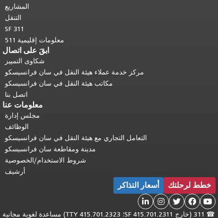
المشاريع
التنقل
SF 311
معلومات إقليمية 511
ابقَ على اتصال
شكاوى التمييز
مركز خدمة عملاء هيئة النقل في سان فرانسيسكو
مكاتب هيئة النقل في سان فرانسيسكو
اتصل بنا
معلومات عنا
مجلس إدارة
الوظائف
التعامل التجاري مع هيئة النقل في سان فرانسيسكو
مدينة ومقاطعة سان فرانسيسكو
شروط الاستخدام/الخصوصية
أرشيف
خطط لرحلتك
أسعار التذاكر





☎
311 (خارج SF 415.701.2311؛ TTY 415.701.2323) مساعدة لغوية مجانية