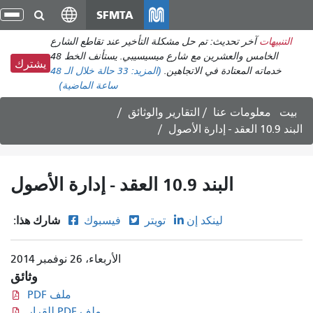
انتقل
SFMTA
تبد
إلى
الت
التنبيهات
آخر تحديث: تم حل مشكلة التأخير عند تقاطع الشارع
المحتوى
الخامس والعشرين مع شارع ميسيسيبي. يستأنف الخط 48
الرئيسي
يشترك
خدماته المعتادة في الاتجاهين.
(المزيد:
33 حالة
خلال الـ 48
ساعة الماضية)
بيت
معلومات عنا
التقارير والوثائق
البند 10.9 العقد - إدارة الأصول
البند 10.9 العقد - إدارة الأصول
شارك هذا:
لينكد إن
تويتر
فيسبوك
الأربعاء، 26 نوفمبر 2014
وثائق
ملف PDF
ملف PDF للقرار