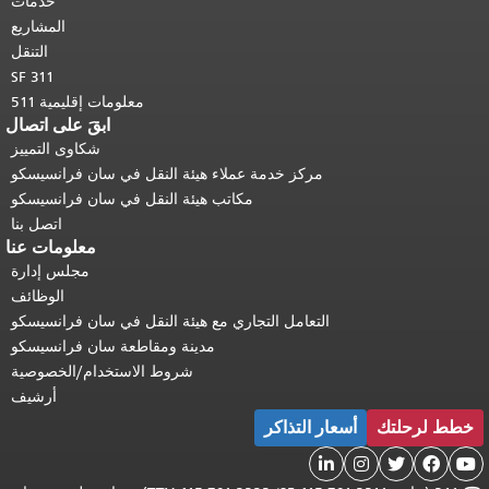
خدمات
المشاريع
التنقل
SF 311
معلومات إقليمية 511
ابقَ على اتصال
شكاوى التمييز
مركز خدمة عملاء هيئة النقل في سان فرانسيسكو
مكاتب هيئة النقل في سان فرانسيسكو
اتصل بنا
معلومات عنا
مجلس إدارة
الوظائف
التعامل التجاري مع هيئة النقل في سان فرانسيسكو
مدينة ومقاطعة سان فرانسيسكو
شروط الاستخدام/الخصوصية
أرشيف
خطط لرحلتك
أسعار التذاكر




