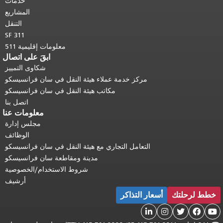
خدمات
المشاريع
التنقل
SF 311
معلومات إقليمية 511
ابقَ على اتصال
شكاوى التمييز
مركز خدمة عملاء هيئة النقل في سان فرانسيسكو
مكاتب هيئة النقل في سان فرانسيسكو
اتصل بنا
معلومات عنا
مجلس إدارة
الوظائف
التعامل التجاري مع هيئة النقل في سان فرانسيسكو
مدينة ومقاطعة سان فرانسيسكو
شروط الاستخدام/الخصوصية
أرشيف
خطط لرحلتك
أسعار التذاكر




