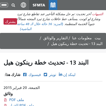
انتقل
SFMTA
تبد
إلى
الت
التنبيهات
آخر تحديث: تم حل مشكلة التأخير عند تقاطع شارع ثيرد
المحتوى
وشارع لو كونت. يستأنف خط حافلات شارع ثيرد المتجه شمالاً/
الرئيسي
يشترك
جنوباً الخدمة المنتظمة.
(المزيد:
36 حالة
خلال الـ 48 ساعة
الماضية)
بيت
معلومات عنا
التقارير والوثائق
البند 13 - تحديث خطة رينكون هيل
البند 13 - تحديث خطة رينكون هيل
شارك هذا:
لينكد إن
تويتر
فيسبوك
الجمعة، 20 فبراير 2015
وثائق
ملف PDF
ملف PDF للقرار