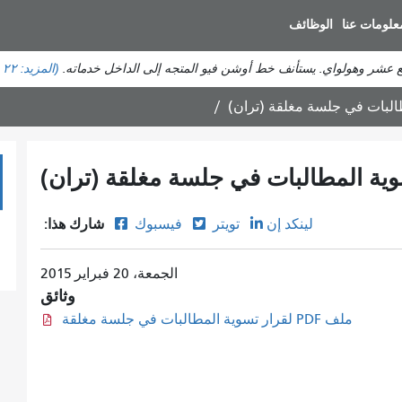
انتقل
علومات عنا
الوظائف
إلى
المحتوى
ع عشر وهولواي. يستأنف خط أوشن فيو المتجه إلى الداخل خدماته.
(المزيد:
٢٢ حالة تأخير
الرئيسي
البات في جلسة مغلقة (تران)
ية المطالبات في جلسة مغلقة (تران)
شارك هذا:
لينكد إن
تويتر
فيسبوك
الجمعة، 20 فبراير 2015
وثائق
ملف PDF لقرار تسوية المطالبات في جلسة مغلقة