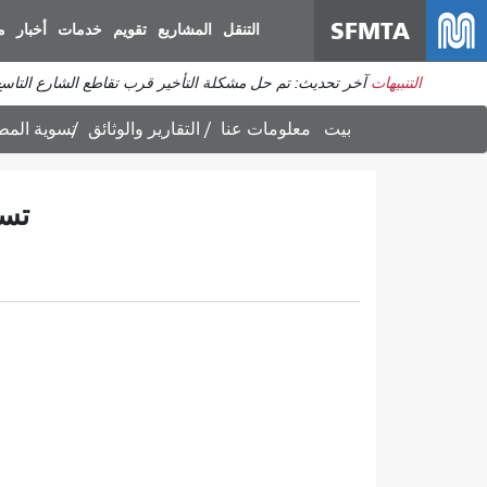
SFMTA
التنقل
المشاريع
تقويم
خدمات
أخبار
م
التنبيهات
آخر تحديث: تم حل مشكلة التأخير قرب تقاطع الشارع التاس
بيت
معلومات عنا
التقارير والوثائق
تسوية المط
تسو