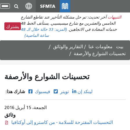
انتقل
SFMTA
تبد
إلى
الت
التنبيهات
آخر تحديث: تم حل مشكلة التأخير عند تقاطع الشارع
المحتوى
الخامس والعشرين مع شارع ميسيسيبي. يستأنف الخط 48
الرئيسي
يشترك
خدماته المعتادة في الاتجاهين.
(المزيد:
33 حالة
خلال الـ 48
ساعة الماضية)
بيت
معلومات عنا
التقارير والوثائق
تحسينات الشوارع والأرصفة
تحسينات الشوارع والأرصفة
شارك هذا:
لينكد إن
تويتر
فيسبوك
الجمعة، 15 أبريل 2016
وثائق
التحسينات المقترحة للسلامة - من كاسترو إلى أوكتافيا