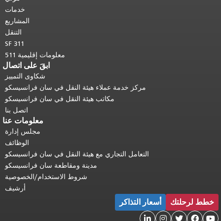
أعلى المحتوى الرئيسي
.
خدمات
المشاريع
التنقل
SF 311
معلومات إقليمية 511
ابقَ على اتصال
شكاوى التمييز
مركز خدمة عملاء هيئة النقل في سان فرانسيسكو
مكاتب هيئة النقل في سان فرانسيسكو
اتصل بنا
معلومات عنا
مجلس إدارة
الوظائف
التعامل التجاري مع هيئة النقل في سان فرانسيسكو
مدينة ومقاطعة سان فرانسيسكو
شروط الاستخدام/الخصوصية
أرشيف
خطط لرحلتك
أسعار التذاكر




