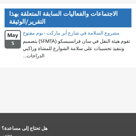
الاجتماعات والفعاليات السابقة المتعلقة بهذا
التقرير/الوثيقة
مشروع السلامة في شارع أبر ماركت - يوم مفتوح
May
تقوم هيئة النقل في سان فرانسيسكو (SFMTA) بتصميم
5
وتنفيذ تحسينات على سلامة الشوارع للمشاة وراكبي
الدراجات...
هل تحتاج إلى مساعدة؟
نهاية محتوى الصفحة.
يتكرر باقي محتوى
هذه الصفحة في كل صفحة.
العودة إلى
موني